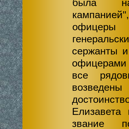
была на
кампанией"
офицеры
генерал
сержанты и
офицерами
все рядо
возведен
достоинст
Елизавета 
звание п