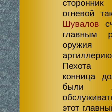
сторонник
огневой так
Шувалов
сч
главным р
оружия
артиллерию
Пехот
конница д
были л
обслуживат
этот главны