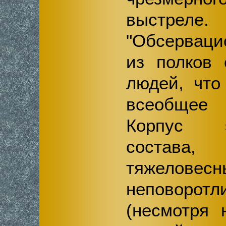
выстреле.
"Обсерваци
из полков 
людей, что
всеобщее 
Корпус э
состава,
тяжеловес
неповоро
(несмотря 