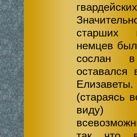
гвардей
Значитель
старших 
немцев был
сослан в
оставался 
Елизаветы.
(стараясь 
виду)
всевозмож
так что в