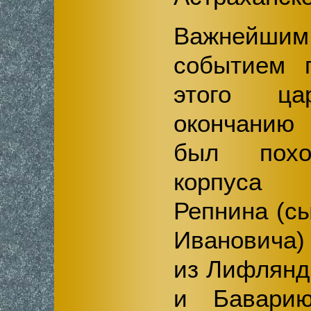
Важней
событием 
этого ца
окончанию 
был похо
корпуса 
Репнина (с
Ивановича
из Лифлянд
и Бавари