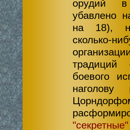
орудий в
убавлено н
на 18), 
сколько-ни
организац
традиций
боевого ис
наголову 
Цорндорфо
расфор
"секретн