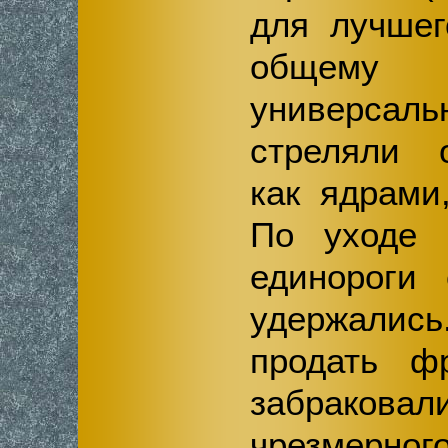
для лучшег
общему
универса
стреляли 
как ядрами
По уходе
единороги
удержалис
продать ф
забраковал
чрезмерн