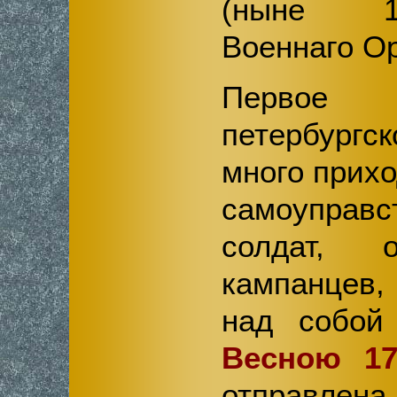
(ныне 1
Военнаго Ор
Перв
петербург
много прихо
самоуправс
солдат, 
кампанцев,
над собой 
Весною 17
отправле