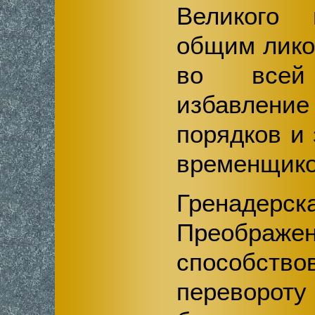
Великого 
общим лико
во всей
избавлен
порядков и
временщико
Гренад
Преображ
способство
переворот