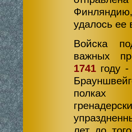
Финляндию,
удалось ее 
Войска по
важных пр
1741
году -
Брауншвейг
полках в
гренаде
упраздненн
лет до тог