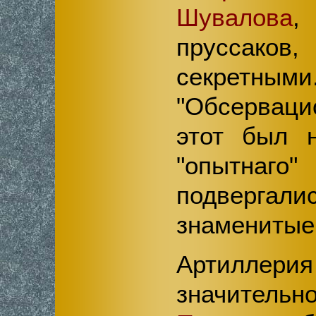
Шувалова
,
пруссаков,
секретными.
"Обсервац
этот был 
"опытнаго
подверг
знаменитые 
Артиллери
значител