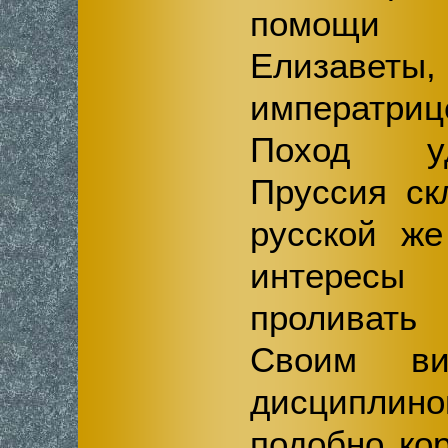
помощи
Елизавет
императриц
Поход уд
Пруссия ск
русской же
интересы
проливат
Своим ви
дисциплино
подобно ко