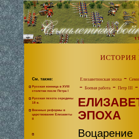
ИСТОРИЯ
-
См. также:
Елизаветинская эпоха
Семи
-
-
Русская конница в XVIII
Боевая работа
Петр III
столетии после Петра I
ЕЛИЗАВЕ
Русская пехота середины
18 в.
Военные реформы в
ЭПОХА
царствование Елизаветы
II
Воцарени