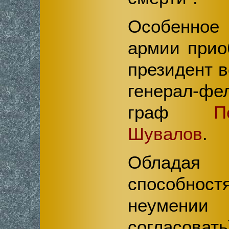
Особенное 
армии прио
президент в
генерал-фе
граф
П
Шувалов
.
Обладая 
способност
неумени
согласо