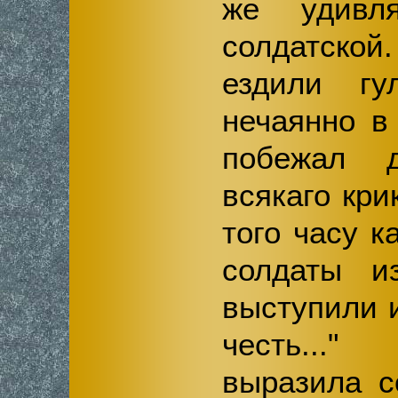
же удивля
солдатско
ездили гу
нечаянно в
побежал 
всякаго кри
того часу к
солдаты и
выступили 
честь...
выразила с