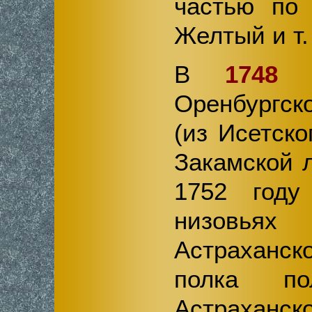
частью по 
Желтый и т. 
В
1748
го
Оренбургск
(из Исетско
Закамской 
1752 году
низов
Астраханс
полка по
Астраханско