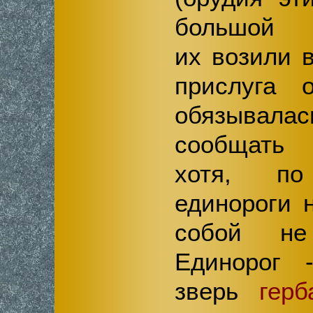
большой т
их возили 
прислуга 
обязывал
сообщать 
хотя, по
единороги 
собой не 
Единорог -
зверь
гер