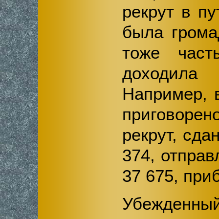
рекрут в п
была грома
тоже час
доходила 
Например, 
приговорен
рекрут, сд
374, отправ
37 675, приб
Убежденны