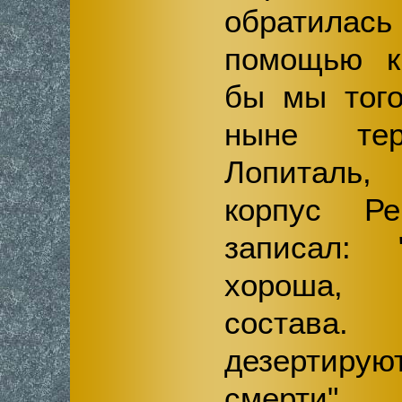
обратила
помощью к 
бы мы того
ныне тер
Лопиталь
корпус Р
записал: 
хороша, 
состава
дезертиру
смерти".