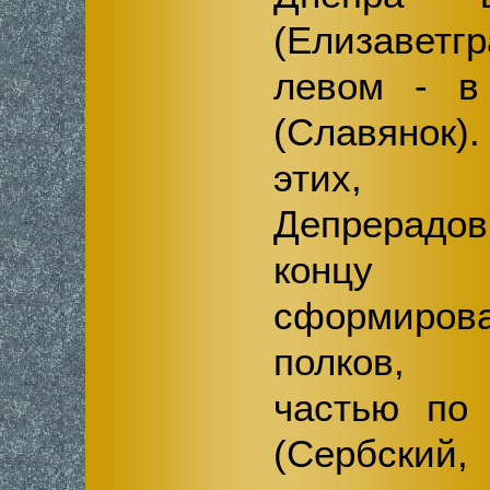
(Елизаветг
левом - в
(Славянок)
этих, 
Депрерадов
концу ц
сформирова
полков, 
частью по 
(Сербский,