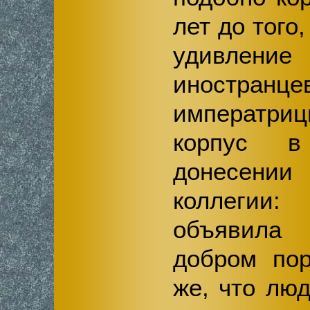
лет до того
удивлен
иностран
императри
корпус в
донесении 
коллегии
объявила 
добром пор
же, что лю