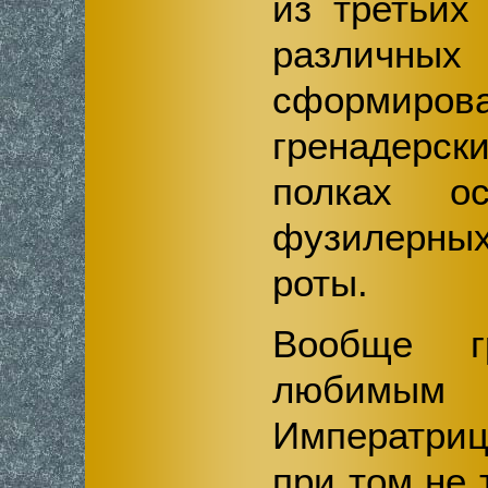
из третьих
различ
сформиров
гренадер
полках о
фузилерных
роты.
Вообще г
любимым
Императри
при том не 