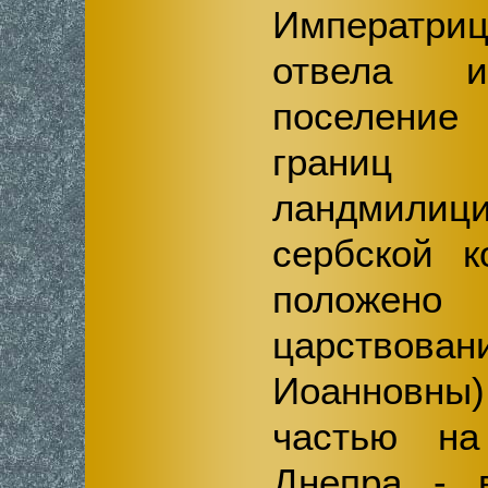
Императр
отвела 
поселени
границ
ландмил
сербской к
полож
царств
Иоанновны)
частью на
Днепра - 