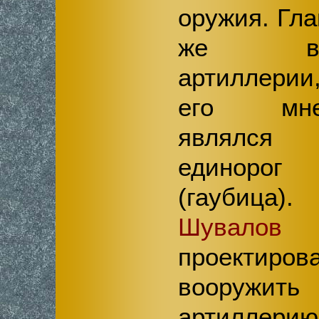
оружия. Гл
же ви
артиллери
его мне
являлся
единорог
(гаубица).
Шувалов
д
проектиров
вооружить
артиллерию