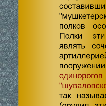
соста
"мушкетерс
полков осо
Полки эт
являть соч
артилл
вооружении
единорог
"шуваловск
так называ
(орудия эт