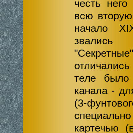
честь него
всю вторую
начало XI
звались 
"Секрет
отличались
теле было
канала - д
(3-фунтов
специальн
картечью (