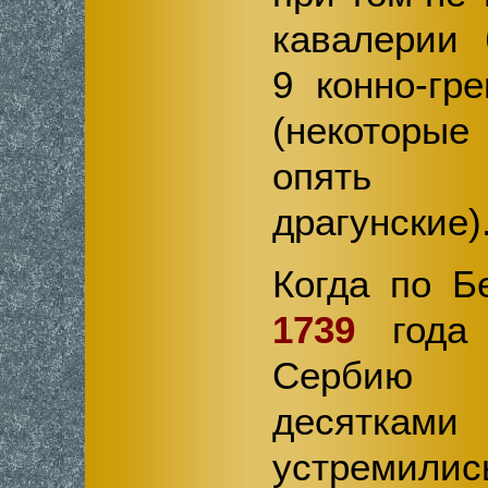
кавалерии 
9 конно-гр
(некоторы
опять 
драгунские)
Когда по Б
1739
года 
Сербию т
десятк
устремил