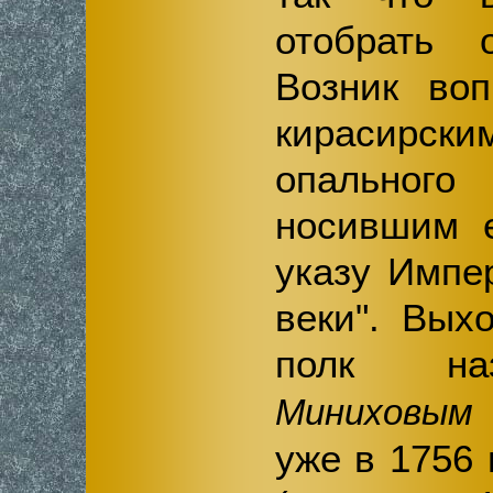
отобрать 
Возник воп
кирасир
опального
носившим е
указу Импе
веки". Вых
полк н
Миниховым 
уже в 1756