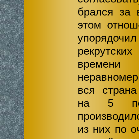
брался за 
этом отнош
упорядо
рекрутских
времени п
неравномер
вся страна
на 5 пол
производил
из них по о