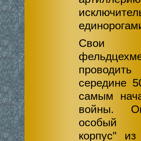
исключител
единорогам
Свои
фельдцех
проводи
середине 5
самым нач
войны. О
особый "
корпус" из