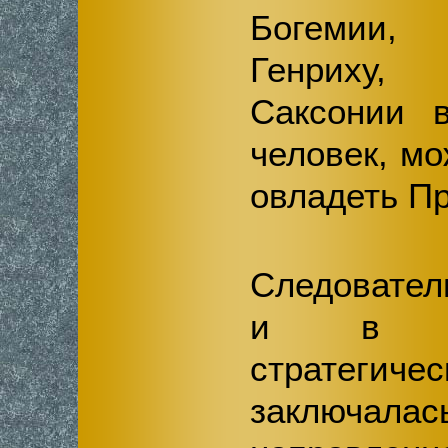
Богемии,
Генриху,
Саксонии 
человек, мо
овладеть Пр
Следователь
и в др
стратег
заключалас