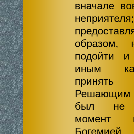
вначале во
неприяте
предоста
образом,
подойти и 
иным ка
принят
Решающим 
был не г
момент 
Богемией