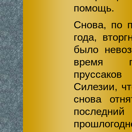
помощь.
Снова, по 
года, втор
было невоз
время г
пруссако
Силезии, ч
снова отня
последн
прошлого