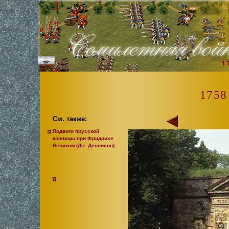
1758
См. также:
Подвиги прусской
конницы при Фридрихе
Великом (Дж. Деннисон)