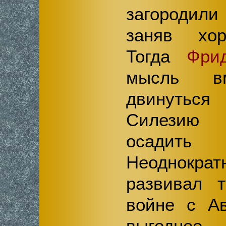
загородили
заняв хо
Тогда
Фри
мысль вм
двинуться
Силезию
осадит
Неоднок
развивал 
войне с Ав
выгоднее