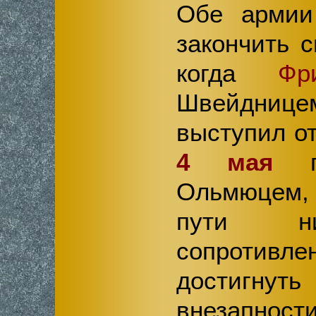
Обе армии
закончить 
когда
Фр
Швейдниц
выступил о
4 мая
по
Ольмюцем,
пути н
сопротивл
достиг
внезапност