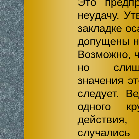
Это предпр
неудачу. Ут
закладке о
допущены н
Возможно, ч
но слиш
значения э
следует. В
одного кр
действия,
случалис