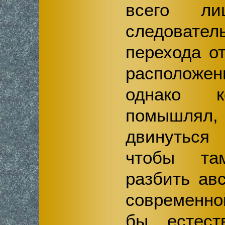
всего л
следовател
перехода о
располо
однако 
помышлял
двинуться
чтобы та
разбить ав
современно
бы естес