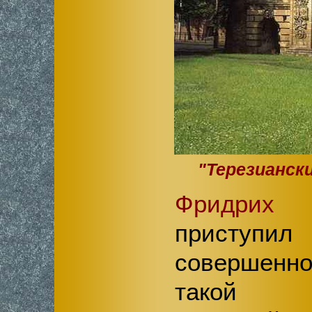
"Терезианск
Фридрих
приступ
совершенн
такой