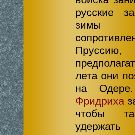
русские з
зимы б
сопротивл
Пруссию,
предполагат
лета они по
на Одере
Фридриха
з
чтобы т
удержать