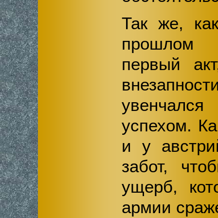
Так же, ка
прошлом г
первый акт
внезапности
увенчался
успехом. Ка
и у австри
забот, что
ущерб, кот
армии сраж