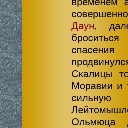
временем а
совершенн
Даун
, дал
бросить
спасен
продвинул
Скалицы то
Моравии и 
сильную
Лейтомыш
Ольмюца 