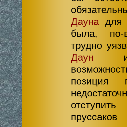
обязател
Дауна
для п
была, по-
трудно уяз
Даун
име
возможно
позиция 
недостат
отступить
прусса