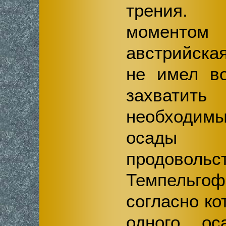
трения
момент
австрийска
не имел во
захват
необходимы
осад
продовольс
Темпельгоф
согласно ко
одного ос