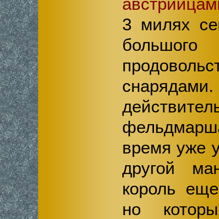
австрийцам
3 милях се
большого
продов
снар
действи
фельдмар
время уже 
другой ма
король еще
но котор