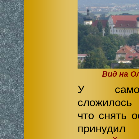
Вид на О
У са
сложилось
что снять о
прин