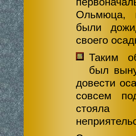
первонач
Ольмюца, 
были дожи
своего осад
Таким о
был вын
довести оса
совсем по
стояла
неприятель