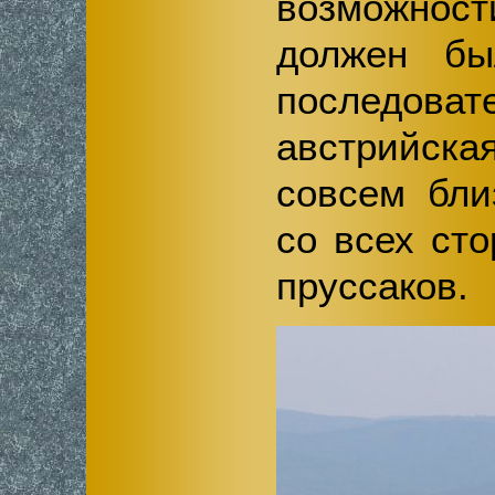
возможно
должен бы
последо
австрийск
совсем бли
со всех ст
пруссаков.