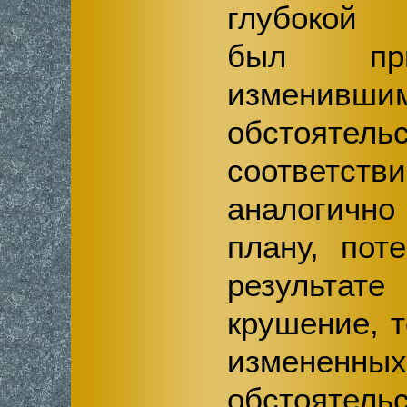
глубокой 
был при
изменивши
обстоят
соответст
аналогичн
плану, пот
результ
крушение, т
измененных
обстоятель