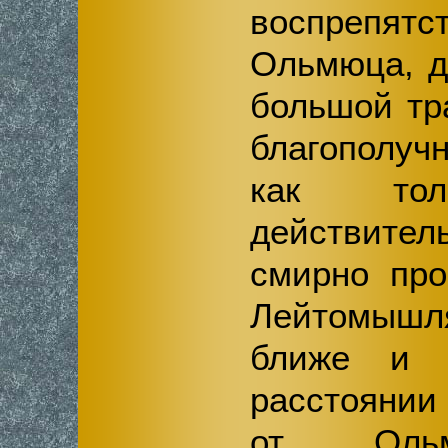
воспрепят
Ольмюца, д
большой тр
благополучн
как тол
действител
смирно про
Лейтомышл
ближе и 
расстоянии
от Ольм