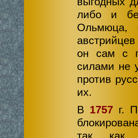
выгодных д
либо и бе
Ольмюца, с
австрийцев 
он сам с 
силами не 
против русс
их.
В
1757
г. П
блокирована
так как 