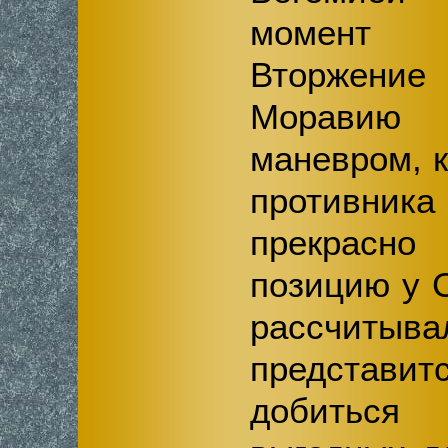
момент 
Вторжен
Морави
маневром, 
противник
прекрас
позицию у 
рассчиты
представит
добиться