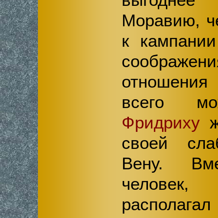
Моравию, ч
к кампании
соображе
отношения 
всего мо
Фридриху
ж
своей сл
Вену. Вм
человек,
располага