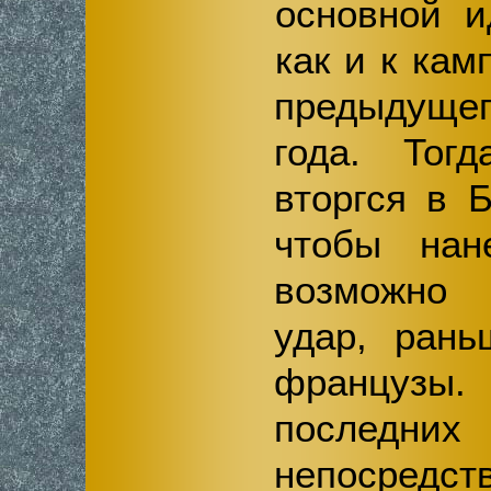
основной и
как и к кам
предыдущег
года. Тог
вторгся в 
чтобы нан
возможно
удар, рань
французы
последни
непосредст