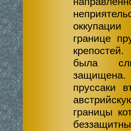
направл
неприятель
оккупаци
границе пр
крепостей.
была сл
защищен
пруссаки в
австрийс
границы ко
беззащит