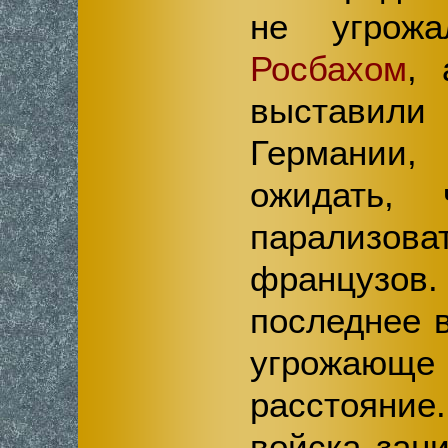
не угрожа
Росбахом
, 
выстав
Германии
ожидать,
парализо
французов.
последнее 
угрожа
расстояние
войска зан