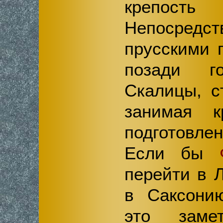
крепост
Непосред
прусскими 
позади г
Скалицы, с
занимая к
подготовл
Если бы
перейти в 
в Саксони
это заме