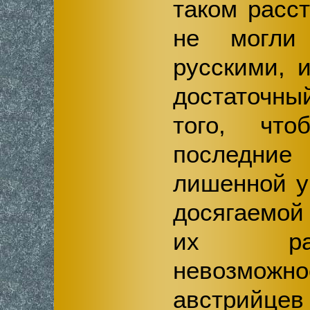
таком расс
не могли
русскими, 
достаточн
того, что
последни
лишенной у
досягаемой
их раз
невозм
австрийце