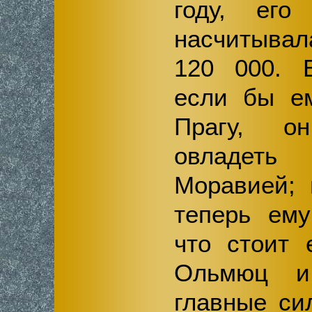
году, его
насчитыва
120 000. 
если бы ем
Прагу, о
овладе
Моравией; 
теперь ему
что стоит 
Ольмюц и
главные си