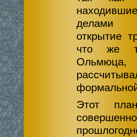
находивш
делами 
открытие т
что же т
Ольмюц
рассчитыв
формальной
Этот план
совершен
прошлого