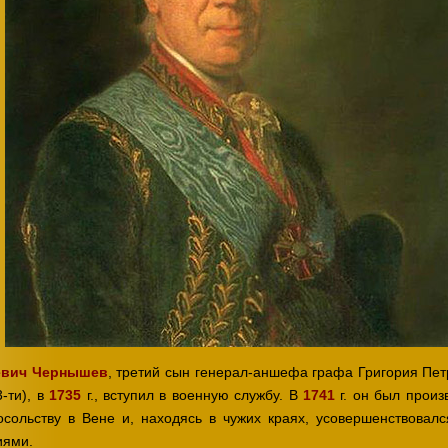
евич Чернышев
, третий сын генерал-аншефа графа Григория Пет
-ти), в
1735
г., вступил в военную службу. В
1741
г. он был произ
осольству в Вене и, находясь в чужих краях, усовершенствовал
иями.