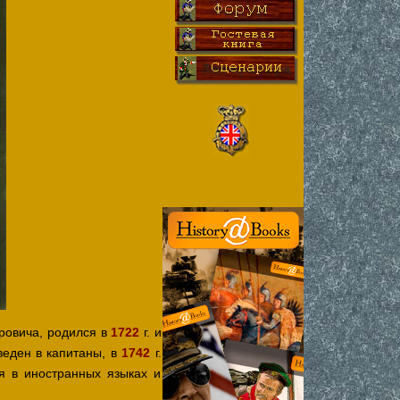
ровича, родился в
1722
г. и
веден в капитаны, в
1742
г.
ся в иностранных языках и