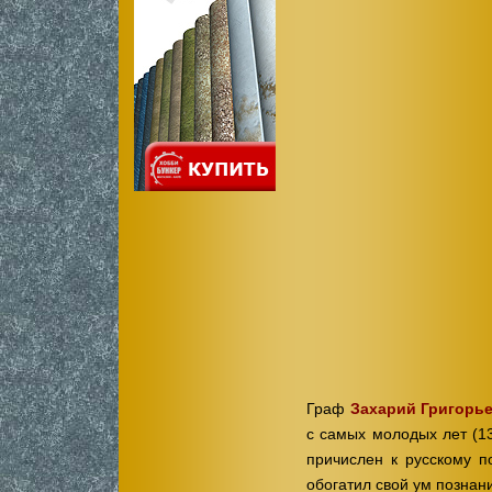
Граф
Захарий Григорь
с самых молодых лет (13
причислен к русскому п
обогатил свой ум познан