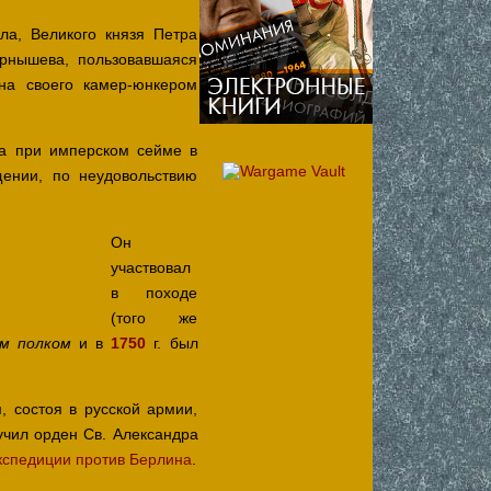
ла, Великого князя Петра
ернышева, пользовавшаяся
на своего камер-юнкером
ра при имперском сейме в
щении, по неудовольствию
Он
участвовал
в походе
(того же
и в
1750
г. был
ым полком
м, состоя в русской армии,
учил орден Св. Александра
кспедиции против Берлина
.