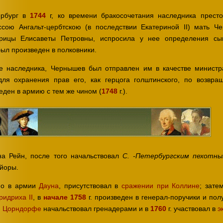
ербург в
1744
г, ко времени бракосочетания наследника престо
сою Ангальт-цербтскою (в последствии Екатериной II) мать Ч
трицы Елисаветы Петровны, испросила у нее определения сы
был произведен в полковники.
е наследника, Чернышев был отправлен им в качестве минист
ля охранения прав его, как герцога голштинского, по возвра
ден в армию с тем же чином (
1748
г.).
на Рейн, после того начальствовал
С. -Петербургским пехотн
айоры.
чно в армии
Дауна
, присутствовал в
сражении при Коллине
; зате
ридриха II
, в
начале 1758
г. произведен в генерал-поручики и пол
и
Цорндорфе
начальствовал гренадерами и в
1760
г. участвовал в
э