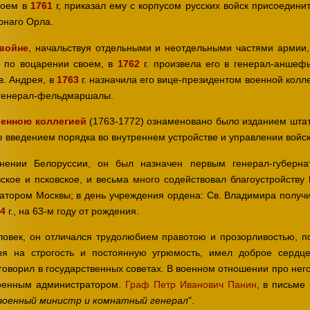
своем в
1761
г, приказал ему с корпусом русских войск присоедини
рнаго Орла.
войне
, начальствуя отдельными и неотдельными частями армии,
I, по воцарении своем, в
1762
г. произвела его в генерал-аншеф
в. Андрея, в
1763
г. назначила его вице-президентом военной колле
в генерал-фельдмаршалы.
енною коллегией
(1763-1772) ознаменовано было изданием штат
е введением порядка во внутреннем устройстве и управлении войск
нении Белоруссии, он был назначен первым генерал-губерна
вское и псковское, и весьма много содействовал благоустройств
атором Москвы; в день учреждения ордена: Св. Владимира получил
4
г., на 63-м году от рождения.
ловек, он отличался трудолюбием правотою и прозорливостью, п
ря на строгость и постоянную угрюмость, имел доброе сердце
 говорил в государственных советах. В военном отношении про него
оенным администратором.
Граф Петр Иванович Панин
, в письме
".
 военный министр и комнатный генерал