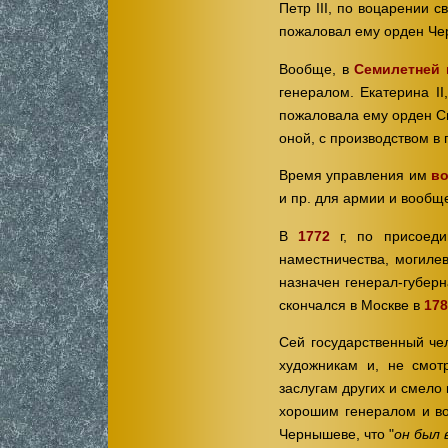
Петр III, по воцарении 
пожаловал ему орден Че
Вообще, в
Семилетней 
генералом. Екатерина I
пожаловала ему орден С
оной, с производством 
Время управления им
во
и пр. для армии и вообщ
В
1772
г, по присоеди
наместничества, могиле
назначен генерал-губерн
скончался в Москве в
178
Сей государственный че
художникам и, не смот
заслугам других и смело
хорошим генералом и в
Чернышеве, что "
он был