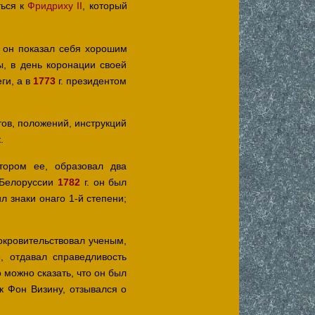
ться к
Фридриху II
, который
 он показал себя хорошим
ы, в день коронации своей
ги, а в
1773
г. президентом
ов, положений, инструкций
.
тором ее, образовал два
у Белоруссии
1782
г. он был
 знаки онаго 1-й степени;
окровительствовал ученым,
, отдавал справедливость
 можно сказать, что он был
 к Фон Визину, отзывался о