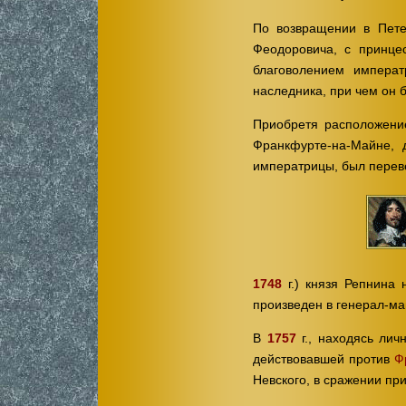
По возвращении в Пет
Феодоровича, с принцес
благоволением импера
наследника, при чем он 
Приобретя расположени
Франкфурте-на-Майне, д
императрицы, был переве
1748
г.) князя Репнина 
произведен в генерал-м
В
1757
г., находясь ли
действовавшей против
Ф
Невского, в сражении пр