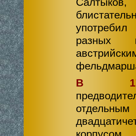
Салтыков
блистате
употреби
разных п
австрийс
фельдмар
В 17
предводит
отдельным
двадцатиче
корпусом,