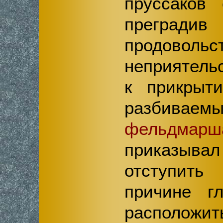
пруссаков 
прегра
продовол
неприятель
к прикрыт
разбива
фельдмар
приказыв
отступить
причине г
расположи