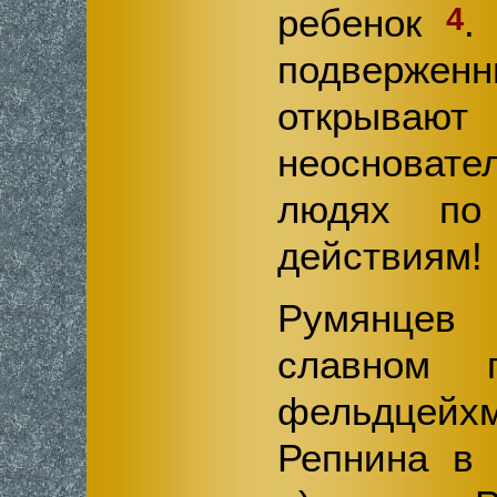
4
ребенок
.
подверже
открыва
неосноват
людях по
действиям!
Румянцев
славном п
фельдцейх
Репнина в 