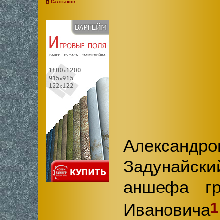
Салтыков
Александр
Задунайски
аншефа гр
1
Ивановича