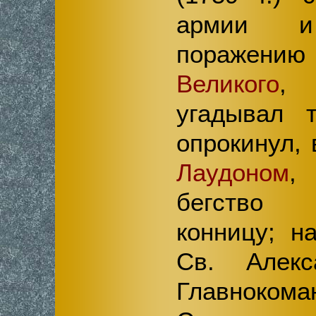
армии и 
пораж
Великого
, 
угадывал 
опрокинул,
Лаудоном
,
бегство 
конницу; н
Св. Алекс
Главноко