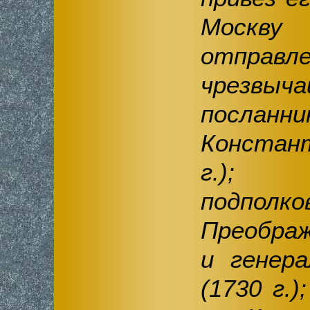
Москву
отправл
чрезвыч
посл
Констант
г.); 
подполко
Преображ
и генер
(1730 г.