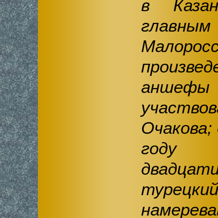
в Казан
главным
Малоросс
произвед
аншефы
участво
Очакова;
году
двадцат
турецк
намерев