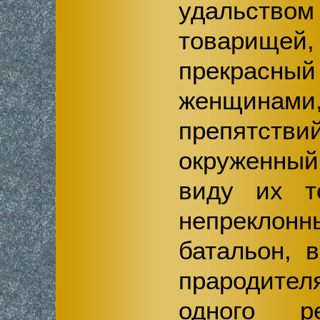
удальств
товарищей,
прекрасный
женщина
препятст
окруженны
виду их т
непрекло
батальон, 
прародите
одного р