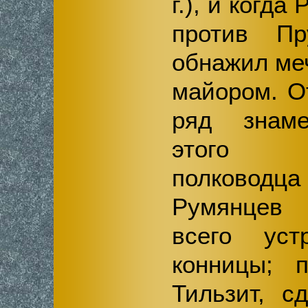
г.), и когда
против Пр
обнажил ме
майором. О
ряд знаме
этого б
полководца
Румянцев 
всего уст
конницы; 
Тильзит, с