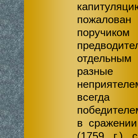
капитуля
пожалов
поручико
предводите
отдельным
разные
неприятел
всегда
победителе
в сражени
(1759 г.) 