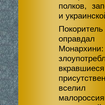
полков, за
и украинско
Покорит
оправдал
Монархини
злоупотреб
вкра
присутст
вселил
малоросс