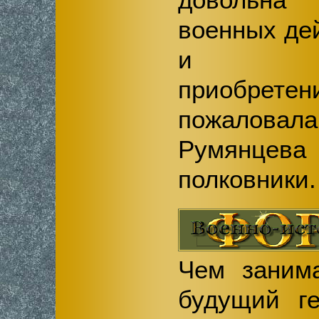
военных де
и знач
приобре
пожалов
Румянц
полковники.
Чем заним
будущий г