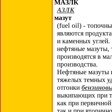
МАЗЛК
АЗЛК
мазут
(fuel oil) - топоч
являются продукт
и каменных углей.
нефтяные мазуты, 
производятся в ма
производства.
Нефтяные мазуты 
тяжелых темных
у
отгонки
бензинов
выкипающих при т
как при первичной
так и при вторично