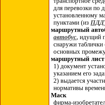
транспортное сред
для перевозки по 
установленному м
пунктами (из
ПДД
маршрутный авто
автобус
, идущий 
снаружи таблички 
основных промежу
маршрутный лист
1) документ устан
указанием его зад
2) выдается участ
нормативы времени
Маск
фирма-изобретате