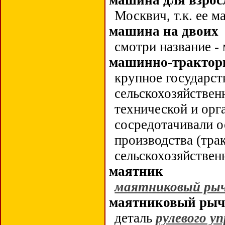
машина для взро
Москвич, т.к. ее м
машина на двоих
смотри название -
машинно-трактор
крупное государст
сельскохозяйствен
технической и ор
сосредотачивали о
производства (тра
сельскохозяйстве
маятник
маятниковый ры
маятниковый рыч
деталь
рулевого у