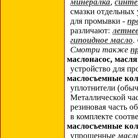
минералка
,
синт
смазки отдельных 
для промывки -
пр
различают:
летне
гипоидное масло
.
Смотри также
п
маслонасос, масл
устройство для п
маслосъемные ко
уплотнители (обы
Металлической ча
резиновая часть о
в комплекте соотв
маслосъемные ко
упрощенные
масл