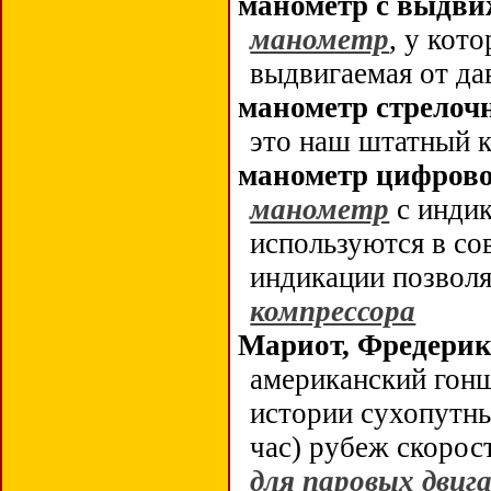
манометр с выдв
манометр
, у кот
выдвигаемая от да
манометр стрелоч
это наш штатный 
манометр цифров
манометр
с индик
используются в с
индикации позволя
компрессора
Мариот, Фредери
американский гонщ
истории сухопутн
час) рубеж скорос
для паровых двиг