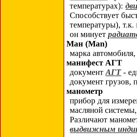
температурах):
дв
Способствует быс
температуры), т.к
он минует
радиат
Ман (Man)
марка автомобиля,
манифест АГТ
документ
АГТ
- е
документ грузов, 
манометр
прибор для измере
масляной системы
Различают маноме
выдвижным инди