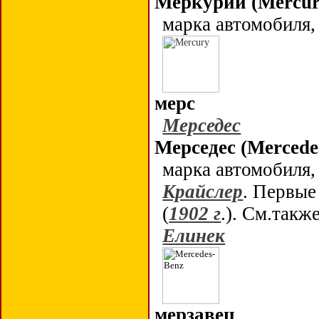
Меркурий (
Mercu
марка автомобиля
мерс
Мерседес
Мерседес (Mercede
марка автомобиля,
Крайслер
. Первы
(
1902 г
.). См.такж
Елинек
мерзавец