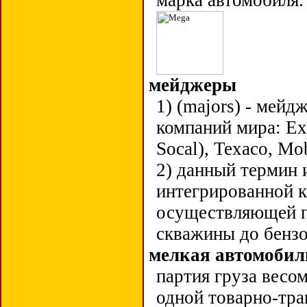
марка автомобиля
мейджеры
1) (majors) - мей
компаний мира: Exx
Socal), Texaco, Mob
2) данный термин 
интегрированной ко
осуществляющей п
скважины до бенз
мелкая автомобил
партия груза весо
одной товарно-тра