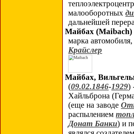
теплоэлектроцентр
малооборотных
ди
дальнейшей перера
Майбах (
Maibach
)
марка автомобиля,
Крайслер
Майбах, Вильгель
(
09.02.1846
-
1929
)
Хайльброна (Герм
(еще на заводе
От
распылением
топл
Донат Банки
) и 
являлся создателем