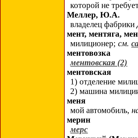
которой не требуе
Меллер, Ю.А.
владелец фабрики
мент, ментяга, ме
милиционер;
см.
с
ментовозка
ментовская (2)
ментовская
1) отделение мили
2) машина милици
меня
мой автомобиль,
н
мерин
мерс