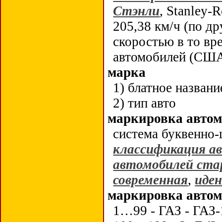
Стэнли
, Stanley-
205,38 км/ч
(по др
скоростью
в то в
автомобилей
(СШ
марка
1) блатное названи
2) тип авто
маркировка авто
система буквенно-
классификация а
автомобилей ста
современная
,
иде
маркировка автом
1…99 - ГАЗ - ГАЗ-