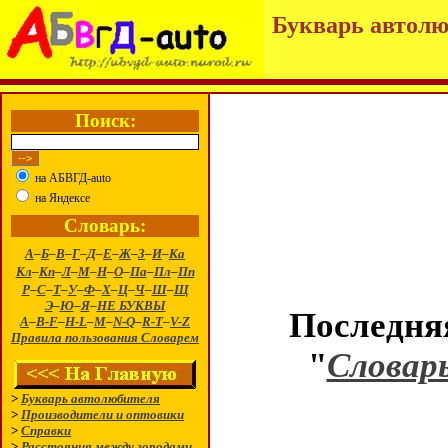
Букварь автолю
Поиск:
на АБВГД-auto
на Яндексе
Словарь:
А
–
Б
–
В
–
Г
–
Д
–
Е
–
Ж
–
З
–
И
–
Ка
Кл
–
Кп
–
Л
–
М
–
Н
–
О
–
Па
–
Пл
–
Пп
Р
–
С
–
Т
–
У
–
Ф
–
Х
–
Ц
–
Ч
–
Ш
–
Щ
Э
–
Ю
–
Я
–
НЕ БУКВЫ
Последняя
A
–
B-F
–
H-L
–
M
–
N-Q
–
R-T
–
V-Z
Правила пользования Словарем
"
Словар
>
Букварь автолюбителя
>
Производители и оптовики
>
Справки
>
Расстояния между городами