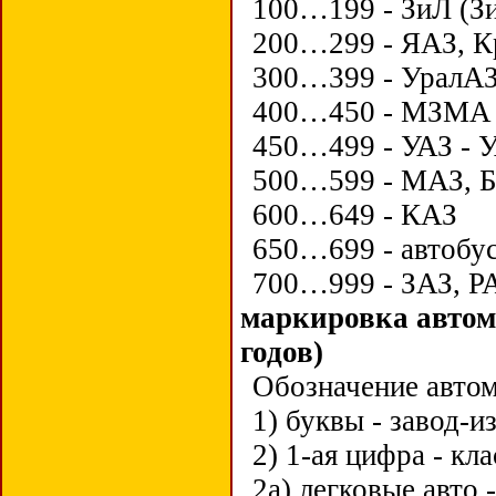
100…199 - ЗиЛ (З
200…299 - ЯАЗ, К
300…399 - УралАЗ
400…450 - МЗМА 
450…499 - УАЗ - 
500…599 - МАЗ, Б
600…649 - КАЗ
650…699 - автобу
700…999 - ЗАЗ, Р
маркировка автом
годов)
Обозначение автом
1) буквы - завод-и
2) 1-ая цифра - кла
2а) легковые авто -