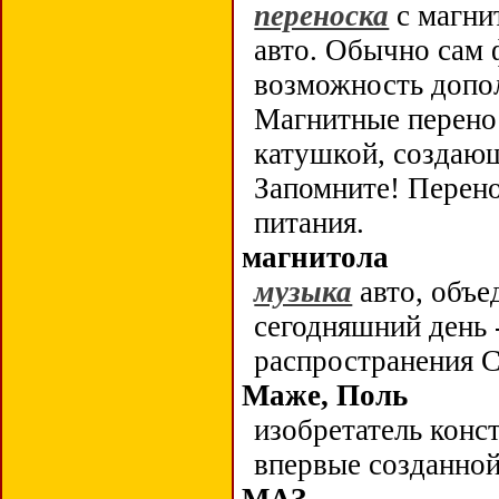
переноска
с магни
авто. Обычно сам 
возможность допол
Магнитные перенос
катушкой, создающ
Запомните! Перен
питания.
магнитола
музыка
авто, объе
сегодняшний день
распространения
Маже, Поль
изобретатель кон
впервые созданно