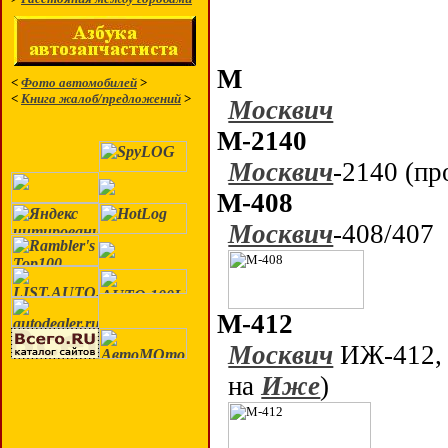
М
<
Фото автомобилей
>
<
Книга жалоб/предложений
>
Москвич
М-2140
Москвич
-2140 (пр
М-408
Москвич
-408/407
М-412
Москвич
ИЖ-412, 
на
Иже
)