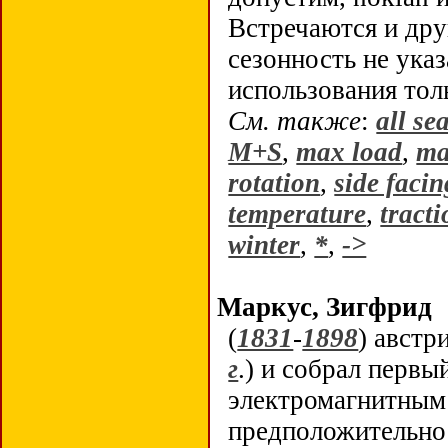
Встречаются и дру
сезонность не указ
использования тол
См
.
также
:
all se
M+S
,
max load
,
ma
rotation
,
side faci
temperature
,
tracti
winter
,
*
,
->
Маркус, Зигфрид
(
1831
-
1898
) австр
г
.) и
собрал первы
электромагнитны
предположительно 