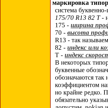
маркировка типо
система буквенно
175/70 R13 82 T
- 
175 -
ширина про
70 -
высота проф
R13 - так называ
82 -
индекс или к
Т -
индекс скорос
В некоторых типо
буквенные обознач
обозначаются так
коэффициентом наг
но крайне редко.
обязательно указы
допустим, nokian 