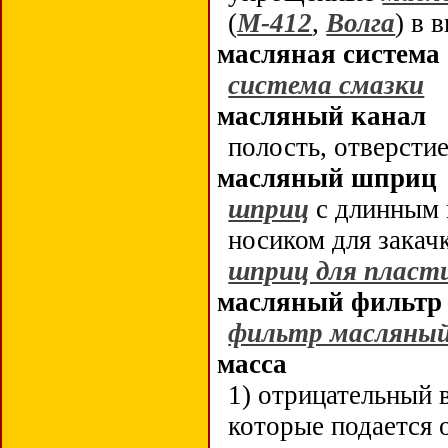
(
М-412
,
Волга
) в 
масляная система
система смазки
масляный канал
полость, отверсти
масляный шприц
шприц
с длинным 
носиком для закач
шприц для пласт
масляный фильтр
фильтр масляны
масса
1) отрицательный
которые подается 