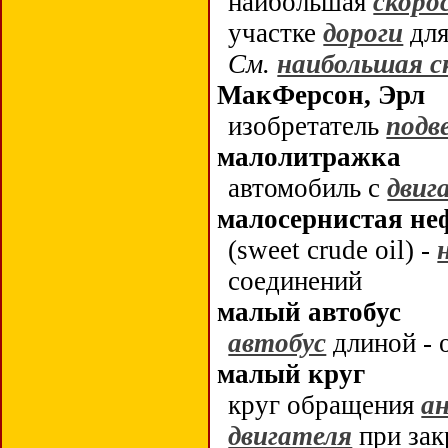
наибольшая
скоро
участке
дороги
для
См.
наибольшая с
МакФерсон, Эрл
изобретатель
подв
малолитражка
автомобиль с
двиг
малосернистая не
(sweet crude oil) -
соединений
малый автобус
автобус
длиной - 
малый круг
круг обращения
а
двигателя
при за