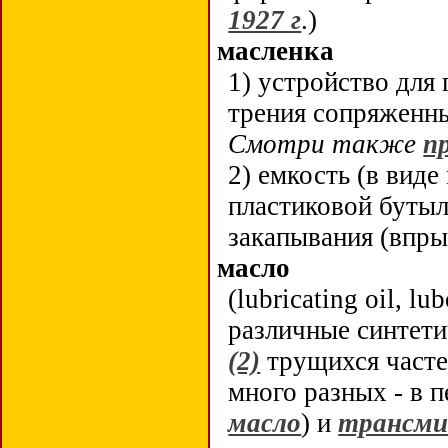
1927 г
.)
масленка
1) устройство для
трения сопряженн
Смотри также
п
2) емкость (в вид
пластиковой бутыл
закапывания (впры
масло
(lubricating oil, lu
различные синтет
(2)
трущихся часте
много разных - в 
масло
) и
трансми