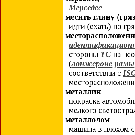
Мерседес
месить глину (гряз
идти (ехать) по гр
месторасположен
идентификацион
стороны
ТС
на не
(
лонжероне
рамы
соответствии с
IS
месторасположени
металлик
покраска автомоби
мелкого светоотр
металлолом
машина в плохом 