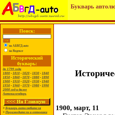
Букварь автолю
Поиск:
на АБВГД-auto
на Яндексе
Исторический
букварь:
до 1799 года
Историче
1800
-
1810
-
1820
-
1830
-
1840
1850
-
1860
-
1870
-
1880
-
1890
1900
-
1910
-
1920
-
1930
-
1940
1950
-
1960
-
1970
-
1980
-
1990
2000 год и далее
Автокалендарь
1900, март, 11
>
Букварь автолюбителя
>
Производители и оптовики