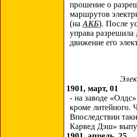
прошение о разреш
маршрутов электр
(на
АКБ
). После 
управа разрешила
движение его эле
Элек
1901, март, 01
- на заводе «Олдс
кроме литейного. 
Впоследствии так
Карвед Дэш» выпу
1901, апрель, 25