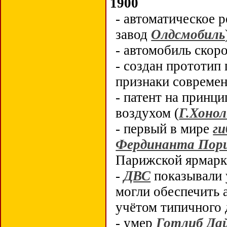
1900
- автоматическое 
завод
Олдсмобиль
- автомобиль ско
- создан прототип 
признаки современ
- патент на принц
воздухом (
Г.Хонол
- п
ервый в мире
г
Фердинанта Пор
Парижской ярмарк
-
ДВС
показывали 
могли обеспечить 
учётом типичного 
- умер
Готлиб Да