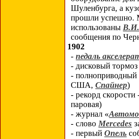
Шуленбурга, а куз
прошли успешно. 
использованы
В.И
сообщения по Чер
1902
-
педаль акселерат
- дисковый тормоз
- полноприводный
США,
Спайнер
)
- рекорд скорости 
паровая)
- журнал «
Автомо
-
слово
Mercedes
з
- первый
Опель
соб