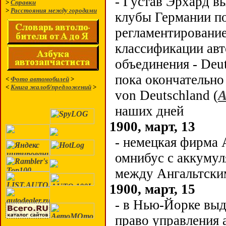
- Густав Эрхард в
>
Справки
>
Расстояния между городами
клубы Германии по
регламентирование
классификации авт
объединения - Deut
пока окончательно
<
Фото автомобилей
>
<
Книга жалоб/предложений
>
von Deutschland (
наших дней
1900, март, 13
- немецкая фирма 
омнибус с аккумул
между Ангальтски
1900, март, 15
- в Нью-Йорке выд
право управления 