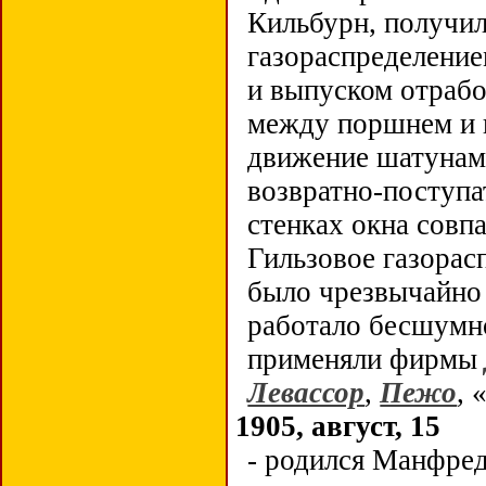
Кильбурн, получил
газораспределение
и выпуском отраб
между поршнем и 
движение шатунами
возвратно-поступа
стенках окна совп
Гильзовое газорас
было чрезвычайно 
работало бесшумно
применяли фирмы
Левассор
,
Пежо
, 
1905, август, 15
- родился Манфре