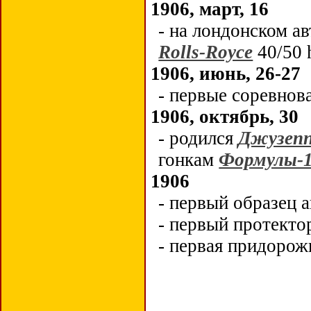
1906, март, 16
- н
а лондонском а
Rolls-Royce
40/50 
1906, июнь, 26-27
- первые соревнов
1906, октябрь, 30
-
родился
Джузепп
гонкам
Формулы-
1906
- первый образец 
- первый протекто
- первая придоро