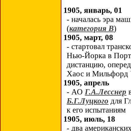
1905, январь, 01
- началась эра ма
(
категория В
)
1905, март, 08
- стартовал транс
Нью-Йорка в Порт
дистанцию, опере
Хаос и Мильфорд У
1905, апрель
- АО
Г.А.Лесснер
в
Б.Г.Луцкого
для Г
к его испытаниям
1905, июль, 18
- два американски