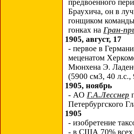
предвоенного пер
Браухича, он в лу
гонщиком команд
гонках на
Гран-пр
1905, август, 17
- первое в Герман
меценатом Херком
Мюнхена Э. Ладенб
(5900 см3, 40 л.с.,
1905, ноябрь
- АО
Г.А.Лесснер
п
Петербургского Г
1905
- изобретение так
- в США 70%
всех