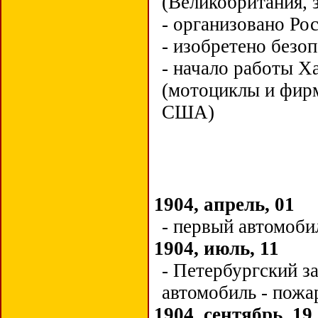
(Великобритания, 
- организовано Ро
- изобретено безоп
- начало работы Х
(мотоциклы и фи
США)
1904, апрель, 01
- п
ервый автомоб
1904, июль, 11
-
Петербургский з
автомобиль - пож
1904, сентябрь, 19