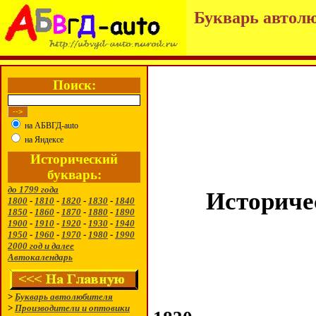
Букварь автолю
Поиск:
на АБВГД-auto
на Яндексе
Исторический
букварь:
до 1799 года
Историче
1800
-
1810
-
1820
-
1830
-
1840
1850
-
1860
-
1870
-
1880
-
1890
1900
-
1910
-
1920
-
1930
-
1940
1950
-
1960
-
1970
-
1980
-
1990
2000 год и далее
Автокалендарь
>
Букварь автолюбителя
>
Производители и оптовики