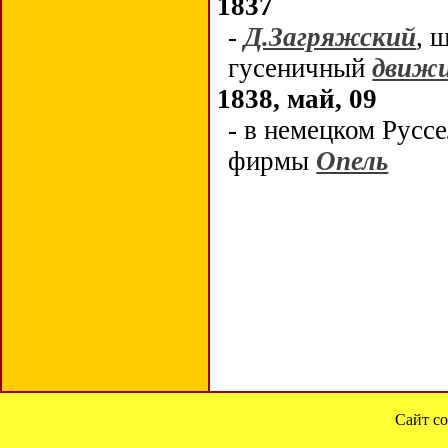
1837
-
Д.Загряжский
, 
гусеничный
движ
1838, май, 09
-
в немецком Русс
фирмы
Опель
Сайт со