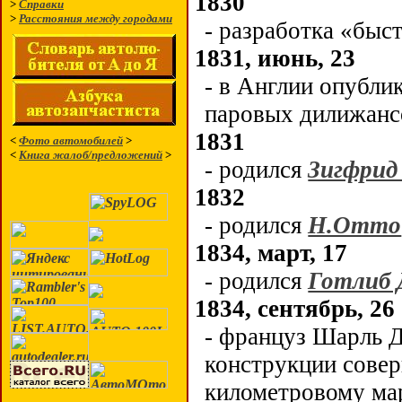
1830
>
Справки
>
Расстояния между городами
- разработка «быс
1831, июнь, 23
- в Англии опубли
паровых дилижанс
1831
<
Фото автомобилей
>
<
Книга жалоб/предложений
>
- родился
Зигфрид
1832
- родился
Н.Отто
1834, март, 17
- родился
Готлиб 
1834, сентябрь, 26
- француз Шарль Д
конструкции совер
километровому ма