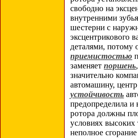
свободно на эксце
внутренними зубь
шестерни с наружн
эксцентрикового в
деталями, потому 
приемистостью
п
заменяет
поршень
значительно компак
автомашину, центр
устойчивость
авт
предопределила и 
ротора должны пло
условиях высоких 
неполное сгорание