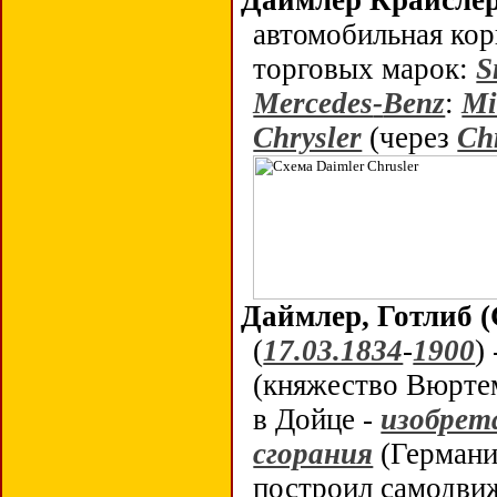
Даймлер Крайслер
автомобильная кор
торговых марок:
S
Mercedes
-
Benz
:
Mi
Chrysler
(через
Ch
Даймлер, Готлиб (
(
17.03.1834
-
1900
)
(княжество Вюрте
в Дойце
-
изобрет
сгорания
(Германи
построил самодви