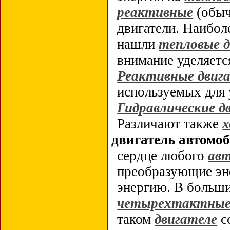
реактивные
(обыч
двигатели. Наибол
нашли
тепловые 
внимание уделяет
Реактивные двиг
используемых для 
Гидравлические д
Различают также
х
двигатель автомо
сердце любого
ав
преобразующие эн
энергию.
В больши
четырехтактны
таком
двигателе
с