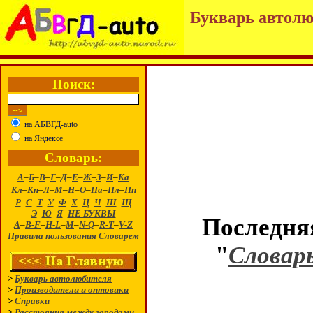
Букварь автолю
Поиск:
на АБВГД-auto
на Яндексе
Словарь:
А
–
Б
–
В
–
Г
–
Д
–
Е
–
Ж
–
З
–
И
–
Ка
Кл
–
Кп
–
Л
–
М
–
Н
–
О
–
Па
–
Пл
–
Пп
Р
–
С
–
Т
–
У
–
Ф
–
Х
–
Ц
–
Ч
–
Ш
–
Щ
Э
–
Ю
–
Я
–
НЕ БУКВЫ
Последняя
A
–
B-F
–
H-L
–
M
–
N-Q
–
R-T
–
V-Z
Правила пользования Словарем
"
Словар
>
Букварь автолюбителя
>
Производители и оптовики
>
Справки
>
Расстояния между городами