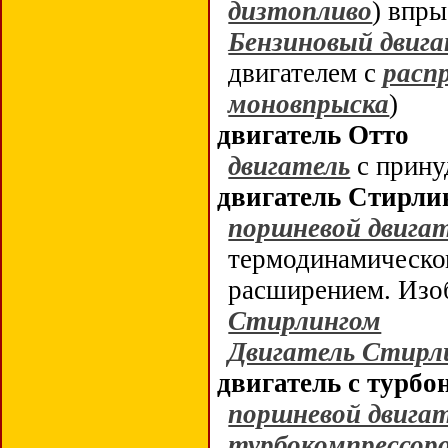
дизтопливо
) впр
Бензиновый двига
двигателем с
расп
моновпрыска
)
двигатель Отто
двигатель
с прину
двигатель Стирли
поршневой двигат
термодинамическо
расширением. Изо
Стирлингом
Двигатель Стирл
двигатель с турбо
поршневой двига
турбокомпрессор