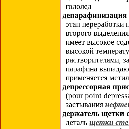
гололед
депарафинизация
этап переработки 
второго выделения
имеет высокое со
высокой температу
растворителями, з
парафина выпадают
применяется мети
депрессорная при
(pour point depres
застывания
нефте
держатель щетки 
деталь
щетки сте