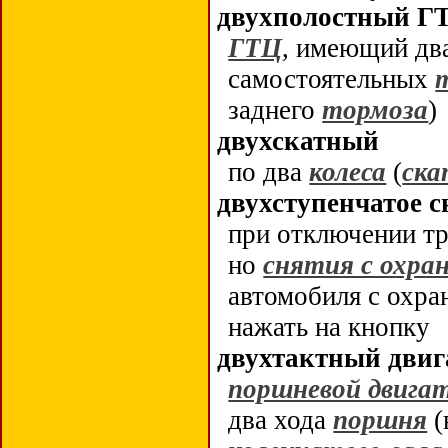
двухполостный Г
ГТЦ
, имеющий дв
самостоятельных
заднего
тормоза
)
двухскатный
по два
колеса
(
ска
двухступенчатое с
при отключении т
но
снятия с охра
автомобиля с охра
нажать на кнопку
двухтактный двиг
поршневой двига
два хода
поршня
(