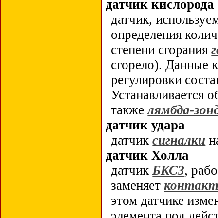
датчик кислорода
датчик, используе
определения колич
степени сгорания
сгорело). Данные 
регулировки сост
Устанавливается 
также
лямбда-зон
датчик удара
датчик
сигналки
н
датчик Холла
датчик
БКСЗ
, раб
заменяет
контакт
этом датчике изме
элемента под дейс