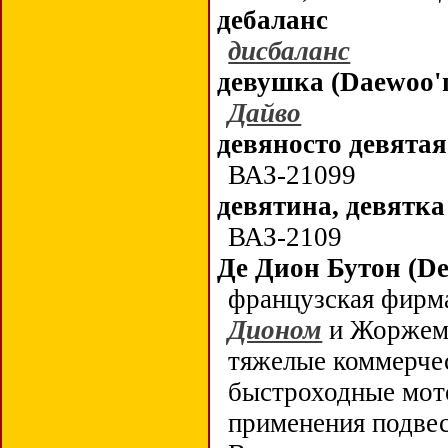
дебаланс
дисбаланс
девушка (Daewoo'
Дайво
девяносто девятая
ВАЗ-21099
девятина, девятка
ВАЗ-2109
Де Дион Бутон (
D
французская фирма
Дионом
и Жоржем 
тяжелые коммерче
быстроходные мот
применения подвес