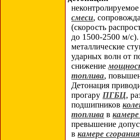
неконтролируемое
смеси
, сопровожд
(скорость распрос
до 1500-2500 м/с)
металлические сту
ударных волн от 
снижение
мощнос
топлива
, повыше
Детонация приводи
прогару
ПГБЦ
, р
подшипников
коле
топлива
в
камере
превышение допус
в
камере сгорания