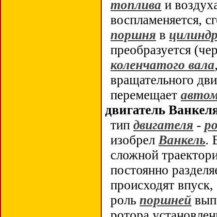
топлива
и воздух
воспламеняется, с
поршня
в
цилинд
преобразуется (че
коленчатого вала
вращательного дв
перемещает
автом
двигатель Ванкел
тип
двигателя
-
р
изобрел
Ванкель
.
сложной траектор
постоянно разделя
происходят впуск,
роль
поршней
выпо
ротора установлен