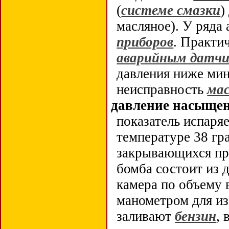
(
системе смазки
)
масляное). У ряда
приборов
. Практи
аварийным датч
давления ниже ми
неисправность
мас
давление насыще
показатель испаря
температуре 38 гр
закрывающихся при
бомба состоит из 
камера по объему 
манометром для и
заливают
бензин
,