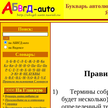
Букварь автолю
Поиск:
на АБВГД-auto
на Яндексе
Словарь:
А
–
Б
–
В
–
Г
–
Д
–
Е
–
Ж
–
З
–
И
–
Ка
Кл
–
Кп
–
Л
–
М
–
Н
–
О
–
Па
–
Пл
–
Пп
Р
–
С
–
Т
–
У
–
Ф
–
Х
–
Ц
–
Ч
–
Ш
–
Щ
Прави
Э
–
Ю
–
Я
–
НЕ БУКВЫ
A
–
B-F
–
H-L
–
M
–
N-Q
–
R-T
–
V-Z
Правила пользования Словарем
1)
Термины собр
>
Букварь автолюбителя
будет несколько
>
Производители и оптовики
>
Справки
определенный т
>
Расстояния между городами