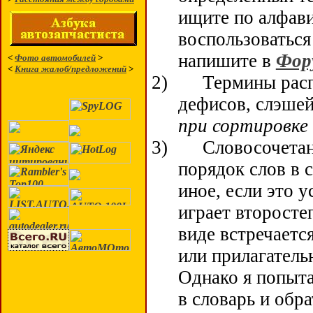
ищите по алфав
воспользоваться
напишите в
Фор
<
Фото автомобилей
>
<
Книга жалоб/предложений
>
2)
Термины расп
дефисов, слэшей
при сортировке 
3)
Словосочетан
порядок слов в 
иное, если это 
играет второсте
виде встречается
или прилагатель
Однако я попыта
в словарь и обр