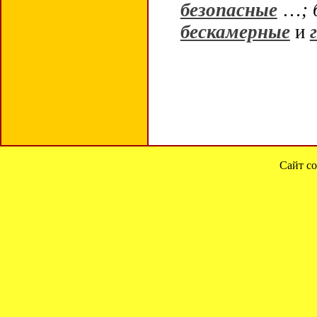
безопасные
…
;
бескамерные
и
Сайт со