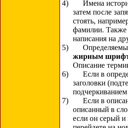
4)
Имена истори
затем после зап
стоять, например
фамилии. Также 
написания на др
5)
Определяемый
жирным шриф
Описание термин
6)
Если в опред
заголовки (подт
подчеркиванием
7)
Если в описа
описанный в сло
если он серый и
перейдете на но