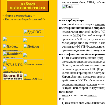
марка автомобиля, США, собст
<
Фото автомобилей
>
<
Книга жалоб/предложений
>
игла карбюратора
запорный клапан подачи
топли
идентификационный код мировог
первая часть (начало) любого
VI
символа
VIN
а). Первый и второ
превышает 500 шт., в третьем з
Международное агентство, а из
учитывает ФГУП (Федеральное 
правами наделена Ассоциация а
идентификационный номер авто
17-ти значная комбинация цифр,
международных нормативных до
Однако, европейские фирмы пр
основаны директивы ЕЭС (Евро
касающейся принципов постро
Кореи, Японии, поставляя автом
требования ГОСТ - обязательны
транспортного средства
может
“с нуля” или собран из крупных 
идти юзом
юзом
- в состоянии
заноса
ИЖ
1) Ижевский автомобильный зав