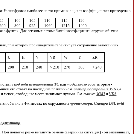
 кг. Расшифровка наиболее часто применяющихся коэффициентов приведена в
95
100
105
110
115
120
690
800
925
1060
1215
1400
рая в фунтах. Для легковых автомобилей коэффициент нагрузки обычно
обиля, при которой производитель гарантирует сохранение заложенных
U
H
V
VR
W
Y
ZR
0
200
210
240
> 210
270
300
> 240
м ставят
код года изготовления
ТС
или
модельного года
, вторым -
ричем его ставят на последние позиции (
см.
пример построения VIN
), а
 и менее, свободные места занимают нулями.
См. также
WMI
и
VDS
ается обычно в 4-х местах по окружности
протектора
.
Смотри
DSI
,
twid
ккумулятор
При попытке резко вытянуть ремень (аварийная ситуация) - он заклинивает,