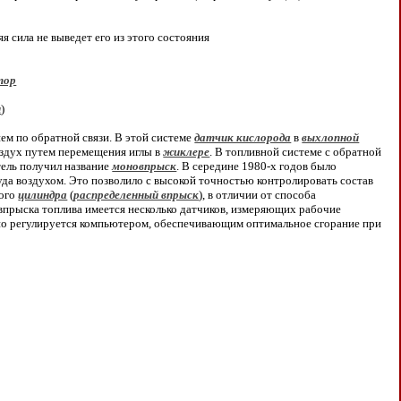
 сила не выведет его из этого состояния
тор
и
)
ем по обратной связи. В этой системе
датчик кислорода
в
выхлопной
оздух путем перемещения иглы в
жиклере
. В топливной системе с обратной
тель получил название
моновпрыск
. В середине 1980-х годов было
уда воздухом. Это позволило с высокой точностью контролировать состав
дого
цилиндра
(
распределенный впрыск
), в отличии от способа
 впрыска топлива имеется несколько датчиков, измеряющих рабочие
о регулируется компьютером, обеспечивающим оптимальное сгорание при