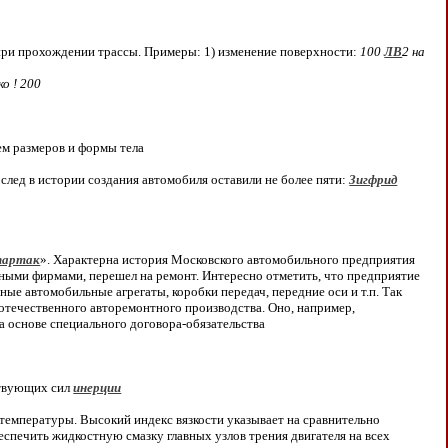
при прохождении трассы
. Примеры: 1) изменение поверхности:
100
ЛВ
2 на
ко ! 200
ием размеров и формы тела
след в истории создания автомобиля оставили не более пяти:
Зигфрид
партак
». Характерна история Московского автомобильного предприятия
нными фирмами, перешел на ремонт. Интересно отметить, что предприятие
ые автомобильные агрегаты, коробки передач, передние оси и т.п. Так
отечественного авторемонтного производства. Оно, например,
а основе специального договора-обязательства
ствующих сил
инерции
температуры. Высокий индекс вязкости указывает на сравнительно
еспечить жидкостную смазку главных узлов трения двигателя на всех