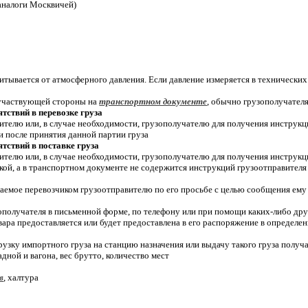
(аналоги Москвичей)
читывается от атмосферного давления. Если давление измеряется в технических
ес участвующей стороны на
транспортном документе
, обычно грузополучателя
тствий в перевозке груза
ителю или, в случае необходимости, грузополучателю для получения инструкций
ти после принятия данной партии груза
тствий в поставке груза
ителю или, в случае необходимости, грузополучателю для получения инструкций
вкой, а в транспортном документе не содержится инструкций грузоотправител
аемое перевозчиком грузоотправителю по его просьбе с целью сообщения ему
получателя в письменной форме, по телефону или при помощи каких-либо других
вара предоставляется или будет предоставлена в его распоряжение в определе
зку импортного груза на станцию назначения или выдачу такого груза получат
адной и вагона, вес брутто, количество мест
в
, халтура