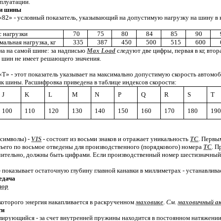
плуатации.
ки шины
 «82» - условный показатель, указывающий на допустимую нагрузку на шину в
 нагрузки
70
75
80
84
85
90
альная нагрузка, кг
335
387
450
500
515
600
на на самой шине: за надписью
Max Load
следуют две цифры, первая в кг, вто
е шин не имеет решающего значения.
 «Т» - этот показатель указывает на максимально допустимую скорость автом
к шины. Расшифровка приведена в таблице индексов скорости:
J
K
L
M
N
P
Q
R
S
T
100
110
120
130
140
150
160
170
180
19
 символы) -
VIS
- состоит из восьми знаков и отражает уникальность
ТС
. Первы
тьего по восьмое отведены для производственного (порядкового) номера
ТС
. П
ючительно, должны быть цифрами. Если производственный номер шестизначный
- показывает остаточную глубину главной канавки в миллиметрах - устанавлив
едача
тор
 которого энергия накапливается в раскрученном
маховике
.
См.
маховичный а
ти
улирующийся - за счет внутренней пружины находится в постоянном натяжении. 