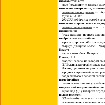
изготовитель авто
лицо (предприятие, фирма), вы
изменение поверхности, изменен
термины стенограммы
- отобр
грунт
ПР
3 200
200 ПР3 подброс на выходе на 
изменение ширины и наклона до
термин стенограммы
- смотри
изнашивание
(wear, attrition) - процесс ра
изобретатель автомобиля
зарегистрировано 416 претенден
Маркус
,
Джордж Селден
,
Эдуа
Икарус
марка автомобиля, Венгрия
Ильин, П.П.
владелец завода, на котором бы
П.П.Ильина, который сначала п
Ильина, принимая на ремонт нес
зародился агрегатный метод ре
поддерживало в рабочем состоян
иммобилайзер
сложное электронное устройст
импульсный инерционный вариа
вариатор (3)
, у которого пере
индекс вязкости
(
VI
- viscosity index) - это эмп
незначительное изменение вязко