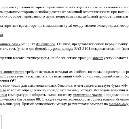
тва, при наступлении которых перевозчик освобождается от ответственности за 
ким правилам стороны освобождаются от взаимной ответственности при налич
нних пороков перевозимого груза, неправомерных действий грузоотправителя и
на короткое время горение (плазменная дуга) между своими электродами, кото
ия
опных газах
мощных
двигателей
. Обычно, представляет собой первую банку
тель есть (у него две
банки
), а у
резонатора
ВАЗ-2101 искрогасителя нет (все
ледствии высокой температуры, наиболее легкие фракции
масла
улетучиваются 
ых материалов
требует не только отладки их свойств, но также и проведения 
к. Существуют несколько этапов испытаний -
лабораторные
,
стендовые лаб
еления ОЧ
ового числа
для высокооктановых
бензинов
, о чем свидетельствует буква «И»
исло
которых определено по исследовательскому методу. Исследовательский и
рном
температура и обороты выше, поэтому
октановое число
, определенное 
олучилось бы равным 88. Отсюда следует возможность существования
бензин
ко в авиации). Прямой зависимости между результатами замеров по
моторному