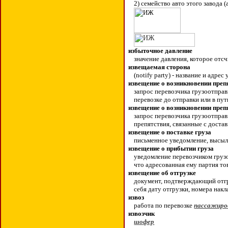
2) семейство авто этого завода 
избыточное давление
значение давления, которое отс
извещаемая сторона
(
n
otify party) - название и адр
извещение о возникновении препя
запрос перевозчика грузоотправ
перевозке до отправки или в пу
извещение о возникновении препя
запрос перевозчика грузоотправ
препятствия, связанные с доста
извещение о поставке груза
письменное уведомление, высыл
извещение о прибытии груза
уведомление перевозчиком грузо
что адресованная ему партия то
извещение об отгрузке
документ, подтверждающий отгру
себя дату отгрузки, номера накл
извоз
работа по перевозке
пассажиро
извозчик
шофер