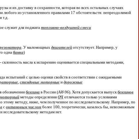
грузы и их доставку в сохранности, которая во всех остальных случаях
ии любого из установленного правилами 17 обстоятельств: непреодолимой
 т.д.
рое служит для поджига
топливно-воздушной смеси
резонатора
. У маломощных
двигателей
отсутствует. Например, у
го одна
банка
)
- склонность масла к испарению оценивается специальными методами,
ряда испытаний с целью оценки свойств в соответствии с ожидаемыми
ораторные
,
стендовые моторные
и
дорожные
 в обозначении
бензина
в России (
АИ-96
). Хотя допускается выпуск
бензинов
моторный
методы определения
ОЧ
отличаются только условиями
по этому методу, ниже, чем полученное по исследовательскому. Например, по
ов
с
октановым числом
более 100, теоретически, казалось бы, невозможным
и исследовательскому методам нет.