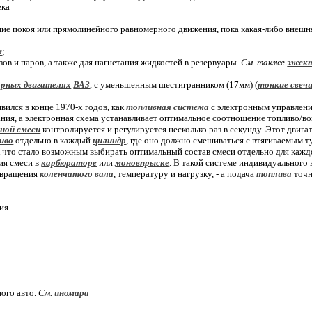
ека
ние покоя или прямолинейного равномерного движения, пока какая-либо внешняя
м
;
зов и паров, а также для нагнетания жидкостей в резервуары.
См. также
эжек
рных двигателях
ВАЗ
, с уменьшенным шестигранником (17мм) (
тонкие свеч
явился в конце 1970-х годов, как
топливная система
с электронным управлени
ния, а электронная схема устанавливает оптимальное соотношение топливо/в
ной смеси
контролируется и регулируется несколько раз в секунду. Этот двига
иво
отдельно в каждый
цилиндр
, где оно должно смешиваться с втягиваемым т
ак что стало возможным выбирать оптимальный состав смеси отдельно для каж
ия смеси в
карбюраторе
или
моновпрыске
. В такой системе индивидуального
 вращения
коленчатого вала
, температуру и нагрузку, - а подача
топлива
точн
лия
ного авто.
См.
иномара