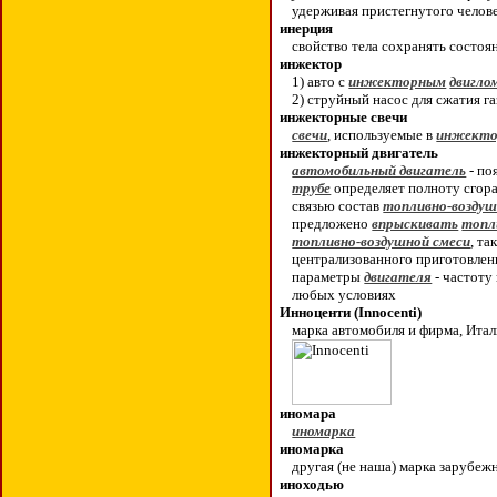
удерживая пристегнутого челов
инерция
свойство тела сохранять состоя
инжектор
1) авто с
инжекторным
двигло
2) струйный насос для сжатия га
инжекторные свечи
свечи
, используемые в
инжекто
инжекторный двигатель
автомобильный двигатель
- по
трубе
определяет полноту сгора
связью состав
топливно-воздуш
предложено
впрыскивать
топл
топливно-воздушной смеси
, т
централизованного приготовлен
параметры
двигателя
- частоту
любых условиях
Инноценти (Innocenti)
марка автомобиля и фирма, Ита
иномара
иномарка
иномарка
другая (не наша) марка зарубеж
иноходью