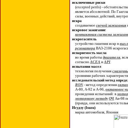
исключенные риски
(
e
xcepted perils) - обстоятельс
является абсолютной. По Гаагс
силы, военных действий, внутре
искра
создаваемое
свечой зажигания
искровое зажигание
контактная система зажиган
искрогаситель
устройство гашения искр в
выхл
резонатора
ВАЗ-2106 искрогаси
испаряемость масла
во время работы
двигателя
, вс
согласно
ACEA
и
API
испытания масел
технология получения
смазочн
уровнями рабочих характеристи
исследовательский метод опред
RON
- метод определения
октан
А-80, А-92 и А-96,
октановое ч
проведения испытаний: в
мото
моторному методу
ОЧ
Аи-98 п
(правда, они используются толь
Исудзу (Isuzu)
марка автомобиля, Япония