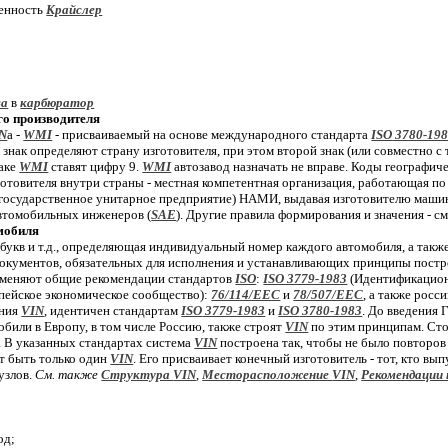
венность
Крайслер
ва
в
карбюратор
о производителя
N
а -
WMI
- присваиваемый на основе международного стандарта
ISO
3780-19
й знак определяют страну изготовителя, при этом второй знак (или совместно с
наке
WMI
ставят цифру 9.
WMI
автозавод назначать не вправе. Коды географи
готовителя внутри страны - местная компетентная организация, работающая 
государственное унитарное предприятие) НАМИ, выдавая изготовителю маши
втомобильных инженеров (
SAE
). Другие правила формирования и значения - 
мобиля
 букв и т.д., определяющая индивидуальный номер каждого автомобиля, а также
кументов, обязательных для исполнения и устанавливающих принципы пост
именяют общие рекомендации стандартов
ISO
:
ISO 3779-1983
(Идентификацион
пейское экономическое сообщество):
76/114/EEC
и
78/507/EEC
, а также росс
ения
VIN
, идентичен стандартам
ISO
3779-1983
и
ISO
3780-1983
. До введения
обили в Европу, в том числе Россию, также строят
VIN
по этим принципам. Сто
. В указанных стандартах система
VIN
построена так, чтобы не было повторов 
 быть только один
VIN
. Его присваивает конечный изготовитель - тот, кто вы
узлов.
См. также
Структура
VIN
,
Месторасположение
VIN
,
Рекомендации 
од;