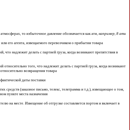
 атмосферах, то избыточное давление обозначается как ати,
например, 8 ати
 или его агента, извещаемого перевозчиком о прибытии товара
, что надлежит делать с партией груза, когда возникают препятствия в
 относительно того, что надлежит делать с партией груза, когда возникают
я относительно возвращения товара
 фактической даты поставки
 средств (заказное письмо, телекс, телеграмма и т.д.), извещающее о том,
нном пункте места назначения
елю на месте. Извещение об отгрузке составляется портом и включает в