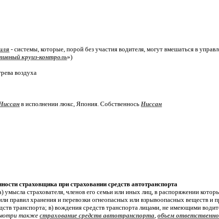
иля
- системы, которые, порой без участия водителя, могут вмешаться в упра
тивный круиз-контроль
»)
грева воздуха
Ниссан
в исполнении люкс, Япония. Собственнось
Ниссан
нности страховщика при страховании средств автотранспорта
а) умысла страхователя, членов его семьи или иных лиц, в распоряжении котор
или правил хранения и перевозки огнеопасных или взрывоопасных веществ и п
дств транспорта; в) вождения средств транспорта лицами, не имеющими водит
мотри также
страхование средств автотранспорта
,
объем ответственн