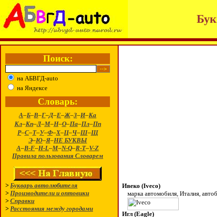
Бук
Поиск:
на АБВГД-auto
на Яндексе
Словарь:
А
–
Б
–
В
–
Г
–
Д
–
Е
–
Ж
–
З
–
И
–
Ка
Кл
–
Кп
–
Л
–
М
–
Н
–
О
–
Па
–
Пл
–
Пп
Р
–
С
–
Т
–
У
–
Ф
–
Х
–
Ц
–
Ч
–
Ш
–
Щ
Э
–
Ю
–
Я
–
НЕ БУКВЫ
A
–
B-F
–
H-L
–
M
–
N-Q
–
R-T
–
V-Z
Правила пользования Словарем
>
Букварь автолюбителя
Ивеко (Iveco)
>
Производители и оптовики
марка автомобиля, Италия, автоб
>
Справки
>
Расстояния между городами
Игл (Eagle)