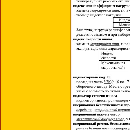
температурных режимах его экс
индекс или коэффициент нагруз
элемент
маркировки шин
, типа
таблице индексов нагрузки.
Индекс
Максим
Зачастую, нагрузка расшифрова
делается с запасом и при выбор
индекс скорости шины
элемент
маркировки шин
, типа
эксплуатационных характеристи
Индекс
скорости
Максимальная
скорость, км/ч
индикаторный код ТС
последняя часть
VIN
(с 10 по 17
сборочного завода. Места с тре
знаки с восьмого по пятый вкл
индикатор степени износа
индикатор износа
протектора
инерционная бесступенчатая пер
передача
-
инерционный вариа
инерционный аккумулятор
механический аккумулятор
, у
инерционный ремень безопаснос
ремень безопасности
, саморег