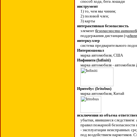
способ хода, бега лошади
инструмент
1) то, чем мы чиним;
2) половой член;
3) карты
интерактивная безопасность
элемент
безопасности автомоб
поддержания дистанции («
адап
интеркуллер
система предварительного подо
Интернэшонал
марка автомобиля, США
Инфинити (Infiniti)
марка автомобиля - автомобили
Иритобус (
Iritobus)
марка автомобиля, Китай
исключения из объема ответстве
убытки, явившиеся следствием: 
правил пожарной безопасности 
- эксплуатации неисправных сре
под воздействием наркотиков.
С