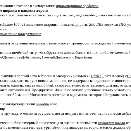
пускающее готовое к эксплуатации
транспортное средство
ие ширины и наклона дороги
ажаются словами в соответствующих местах,
когда необходимо учитывать их 
асфальт 100
; 2) изменение ширины и наклона дороги:
200
ЛВ
3 вверх на
ПР
5 уз
роги
изменение поверхности
зрушения и отделения материала с поверхности трения, сопровождаемый изменен
тов на почётный титул «изобретателя автомобиля», из них наиболее заметный 
рд Деламаре-Дебутвиле
,
Готлиб Даймлер
и
Карл Бенц
л выпущен первый авто в России в заводских условиях (
1904 г
.), затем завод «
С
ытался наладить выпуск новых машин, но, не выдержав конкуренции с иностра
колько одинаковых автомобилей, самостоятельно изготавливало для них отдельн
монта автомобилей. Предприятие Ильина положило успешное начало развитию 
ии все 30 машин Московского почтового ведомства, которое обслуживалось н
во, блокирующее цепи
заводки
авто
тор
дача крутящего момента осуществляется импульсами за счет периодически дей
ирический, безразмерный показатель для оценки зависимости
вязкости масла
от 
сти с изменением температуры. Величина вязкости моторного масла должна об