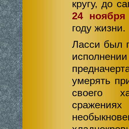
кругу, до с
24 ноября
году жизни.
Ласси был 
исполн
предначе
умерять пр
своего х
сражени
необыкнове
хладнокров