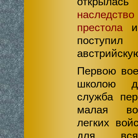
открыл
наследств
престола
и 
поступи
австрийску
Первою вое
школою д
служба пер
малая во
легких вой
для всяк