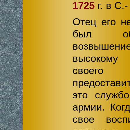
1725
г. в С.
Отец его н
был об
возвыше
высокому 
своего 
предостави
это службо
армии. Ког
свое восп