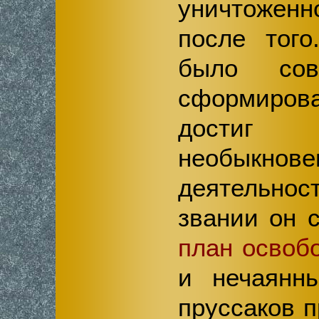
уничтоженн
после того
было сов
сформирова
достиг 
необыкнове
деятельно
звании он 
план освоб
и нечаянн
пруссаков 