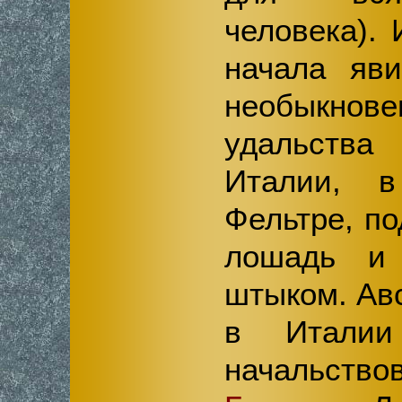
человека). 
начала яв
необыкно
удальства
Италии, 
Фельтре, п
лошадь и
штыком. Ав
в Итали
начальств