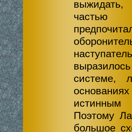
выжидать
частью 
предпочита
обороните
наступат
выразилось
системе, 
основаниях
истинным
Поэтому Ла
большое с