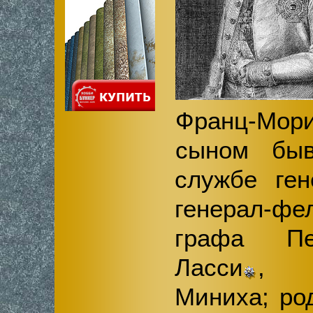
Франц-Мо
сыном быв
службе ген
генерал-фе
графа Пе
Ласси
, 
Миниха; р