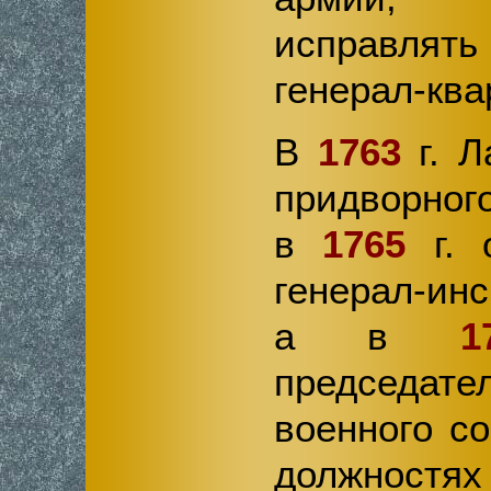
исправля
генерал-кв
В
1763
г. Л
придворного
в
1765
г. 
генерал-ин
а в
1
председате
военного со
должност