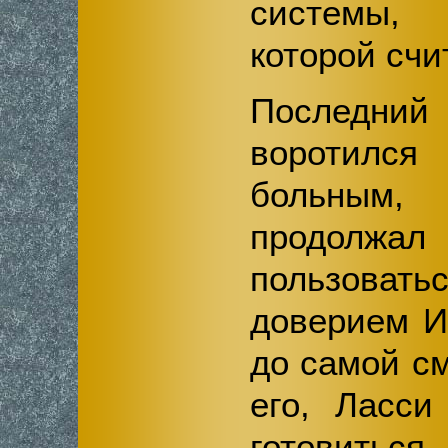
системы,
которой счи
Последний
воротился
больны
продолжал
пользовать
доверием И
до самой см
его, Ласс
готовить