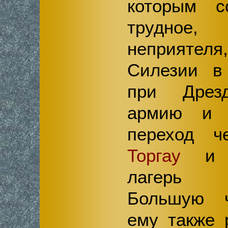
которым с
трудное,
неприятел
Силезии в
при Дрез
армию и 
переход 
Торгау
и о
лагерь 
Большую ч
ему также 