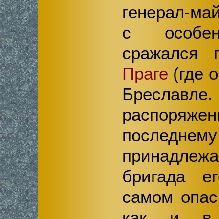
генерал-ма
с особен
сражался п
Праге
(где о
Бреславл
распоряж
последн
принадлежа
бригада е
самом опас
как и 