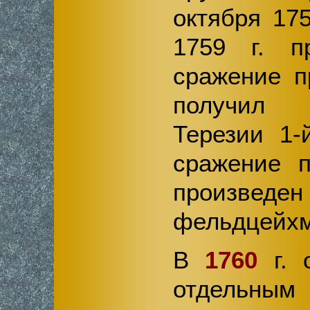
октября 175
1759 г. п
сражение 
получил 
Терезии 1-
сражение 
прои
фельдцейх
В
1760
г. 
отдельны