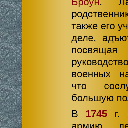
Броун
. Л
родственн
также его у
деле, адъю
посвящая
руководс
военных на
что сос
большую по
В
1745
г. 
армию, д