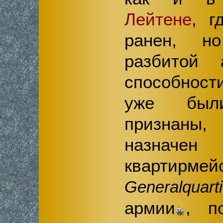
Лейтене
, г
ранен, н
разбитой 
способност
уже был
признаны
назнач
квартирмей
Generalquart
армии
, п