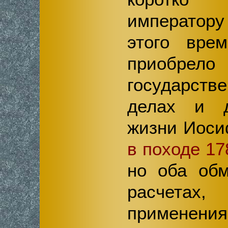
император
этого вре
приобрел
государств
делах и 
жизни Иоси
в походе 17
но оба обм
расчетах
применен