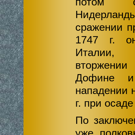
потом о
Нидерланды
сражении п
1747 г. 
Италии, 
вторжени
Дофине и
нападении н
г. при осад
По заключе
уже полко