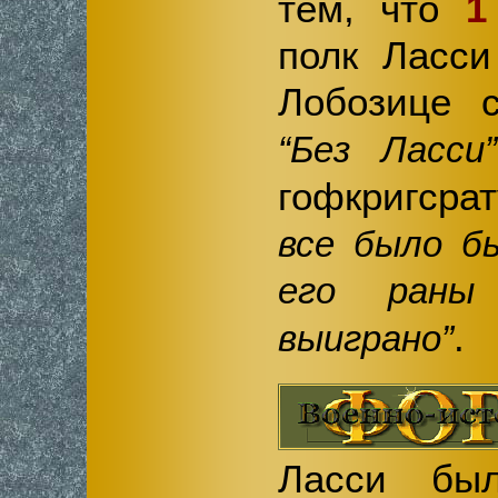
тем, что
1
полк Ласси
Лобозице 
“Без Ласси”
гофкригсра
все было б
его раны
.
выиграно”
Ласси бы