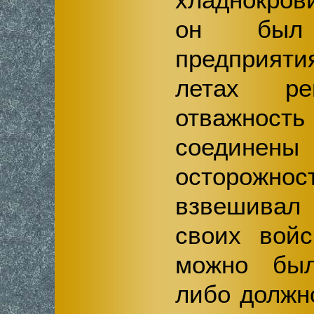
он был
предприяти
летах ре
отважность
соединен
осторо
взвешивал 
своих войс
можно был
либо должн