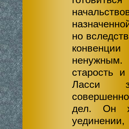
начальство
назначенно
но вследст
конвенции
ненужным
старость и
Ласси з
совершенн
дел. Он 
уединени