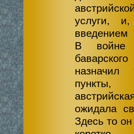
австрийско
услуги, и
введением 
В войне 
баварско
назначил 
пункты,
австрийск
ожидала св
Здесь то он
коротк