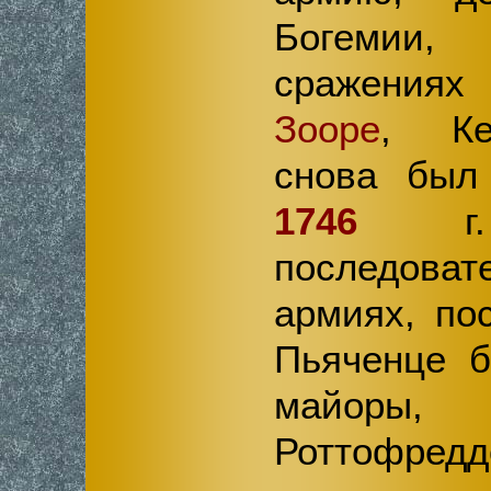
Богемии,
сражения
Зооре
, Ке
снова был
1746
г.
последов
армиях, по
Пьяченце б
майоры, 
Роттофре