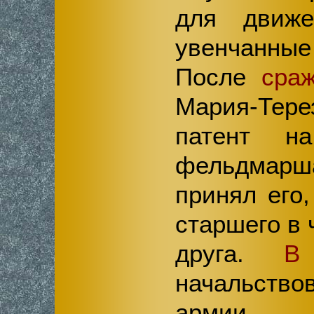
для движе
увенчанные
Поcле
сра
Мария-Тере
патент н
фельдмар
принял его
старшего в 
друга.
В
начальство
армии,