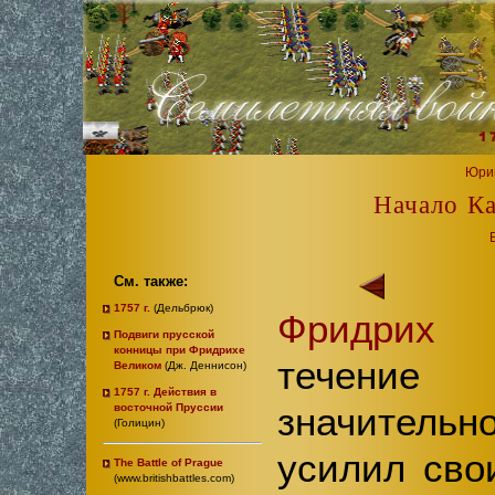
Юри
Начало Ка
См. также:
1757 г.
(Дельбрюк)
Фридрих
Подвиги прусской
конницы при Фридрихе
течение 
Великом
(Дж. Деннисон)
1757 г. Действия в
значительн
восточной Пруссии
(Голицин)
усилил сво
The Battle of Prague
(www.britishbattles.com)