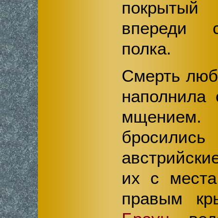
покрытый
впереди с
полка.
Смерть люб
наполнила 
мщение
бросил
австрийски
их с места
правым кр