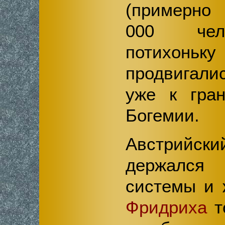
(примерн
000 чело
потихоньку
продвигали
уже к гра
Богемии.
Австрийск
держался 
системы и 
Фридриха
то