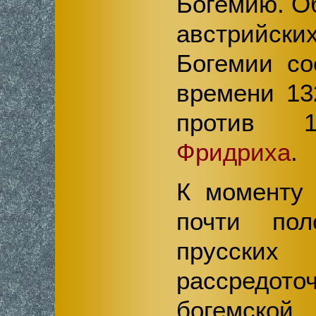
Богемию. О
австрийски
Богемии со
времени 13
против 
Фридриха
.
К моменту 
почти пол
прусс
рассредо
богемской