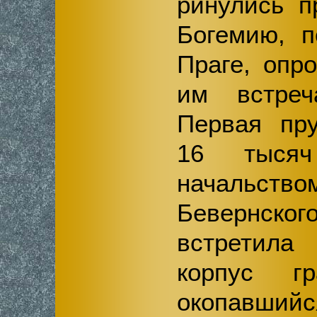
ринулись п
Богемию, п
Праге, опр
им встреч
Первая пру
16 тысяч
начальс
Бевернс
встретила
корпус гр
окопав