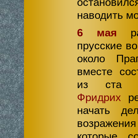
остановился
наводить мо
6 мая
ра
прусские в
около Пра
вместе сос
из ста т
Фридрих
ре
начать де
возражения
которые со