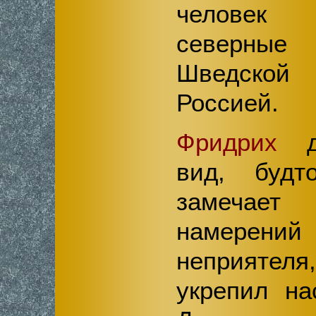
человек
северные
Шведской
Россией.
Фридрих
д
вид, будт
замечает
намерений
неприятеля,
укрепил на