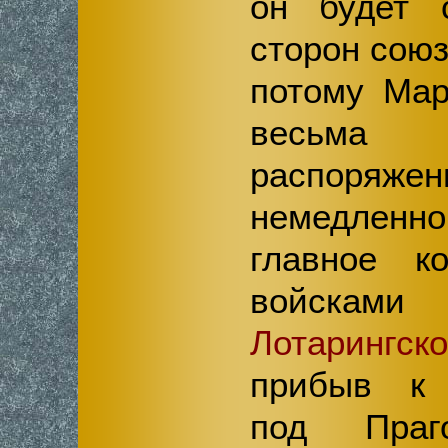
он будет 
сторон сою
потому Мар
весьма
распоряже
немедле
главное к
войскам
Лотарингск
прибыв к 
под Праг