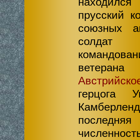
находилс
прусский к
союзных ан
солдат
командова
ветера
Австрийско
герцога У
Камберленд
последня
численнос