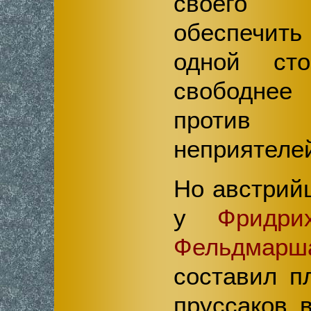
своего 
обеспечить
одной ст
свободне
против
неприятеле
Но австрий
у
Фридри
Фельдм
составил п
пруссаков 