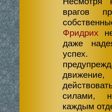
Несмотря 
врагов пр
собственны
Фридрих
не
даже наде
успех.
предупреж
движение
действова
силами, 
каждым отд