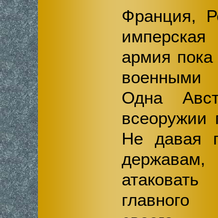
Франция, Р
имперская
армия пока
военными п
Одна Авс
всеоружии
Не давая п
держава
атаковат
главного