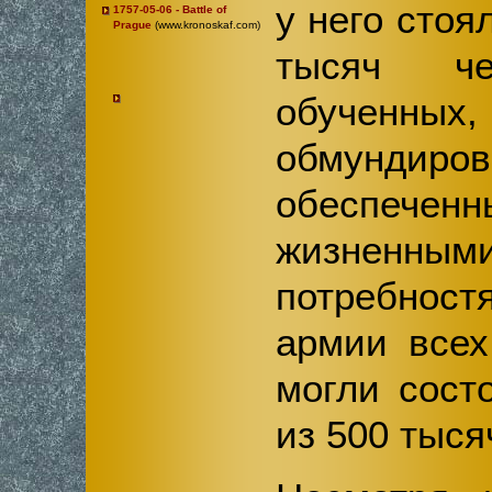
у него стоя
1757-05-06 - Battle of
Prague
(www.kronoskaf.com)
тысяч че
обученных,
обмундиров
обеспеченн
жизненны
потребност
армии всех
могли сост
из 500 тыся