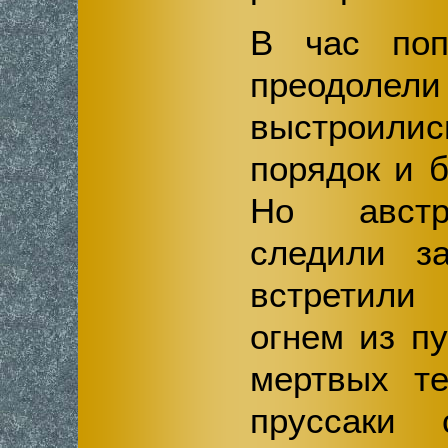
В час поп
преодолели
выстроил
порядок и б
Но австр
следили з
встретил
огнем из п
мертвых те
пруссаки 