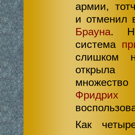
армии, тот
и отменил 
Брауна
. Н
система
пр
слишком н
открыл
множество 
Фридрих
п
воспользова
Как четыр