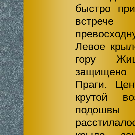
быстро пр
встреч
превосхо
Левое крыл
гору Ж
защищено
Праги. Цен
крутой во
подошв
расстилало
крыло зан