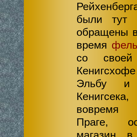
Рейхенбе
были тут 
обращены в
время
фел
со своей
Кенигсхоф
Эльбу и 
Кенигсека
вовремя 
Праге, о
магазин в