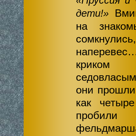
«Пруссия и 
Вмиг
дети!»
на знаком
сомкну
напереве
криком 
седовласым
они прошли
как четыре
проби
фельдма