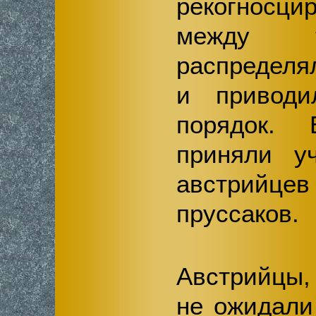
рекогносцир
между
распределя
и привод
порядок.
приняли у
австрийц
пруссаков.
Австрийцы,
не ожидали