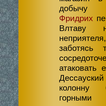
добычу
Фридрих
пе
Влтаву 
неприяте
заботясь 
сосредото
атаковать 
Дессауск
колонну б
горными