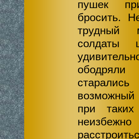
пушек пр
бросить. Н
трудный 
солдаты 
удивитель
ободряли
старали
возможный 
при таких 
неизбежн
расстроитьс