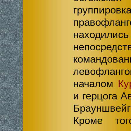
группировк
правофла
наход
непосредст
командов
левофла
началом
Ку
и герцога А
Брауншвейг
Кроме тог