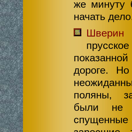
же минуту 
начать дело
Шверин
прусское
показанно
дороге. Но
неожиданн
поляны, з
были не 
спущенные 
заросшие 