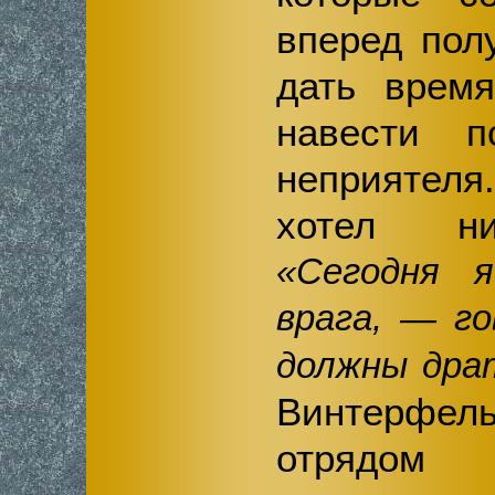
вперед пол
дать врем
навести 
неприяте
хотел ни
«Сегодня 
врага, — г
должны дра
Винтерфел
отрядо