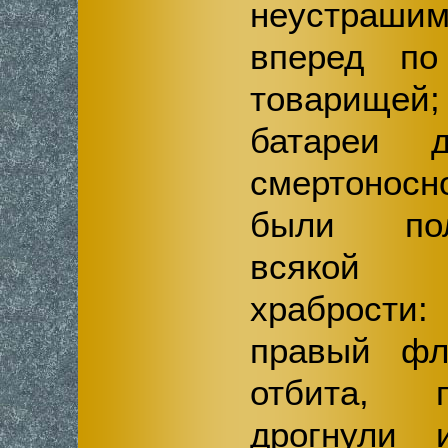
неустра
вперед по
товарище
батареи д
смертонос
были пол
всякой 
храбрости:
правый ф
отбита,
дрогнули 