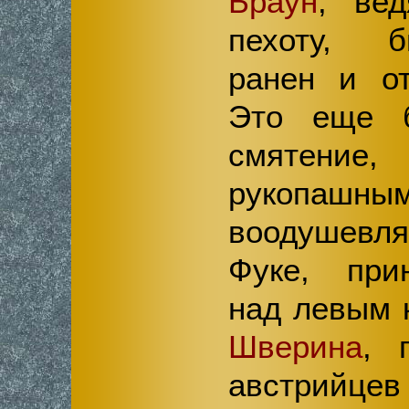
Браун
, ве
пехоту, 
ранен и от
Это еще б
смятение
рукопашны
воодушевл
Фуке, при
над левым 
Шверина
, 
австрийцев