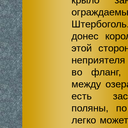
ограждае
Штербогол
донес коро
этой сторо
неприятеля 
во фланг, 
между озер
есть зас
поляны, по
легко может