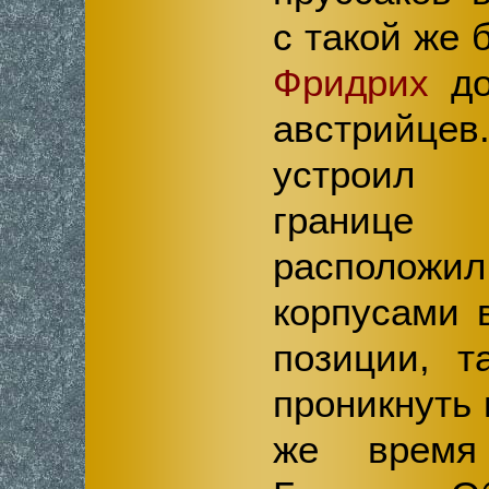
с такой же 
Фридрих
до
австрийце
устроил 
границе
располож
корпусами 
позиции, т
проникнуть 
же время