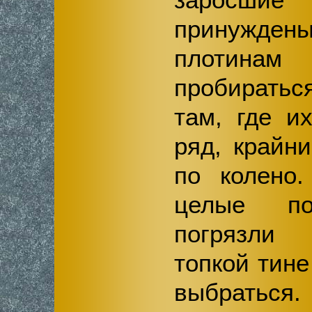
принужден
плотинам
пробиратьс
там, где и
ряд, крайн
по колено
целые п
погрязли
топкой тине
выбраться