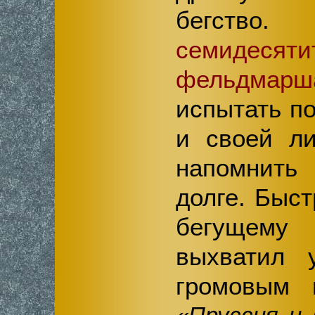
бегст
семидесяти
фельдмарш
испытать п
и своей ли
напомнить
долге. Быст
бегущему ш
выхватил 
громовым г