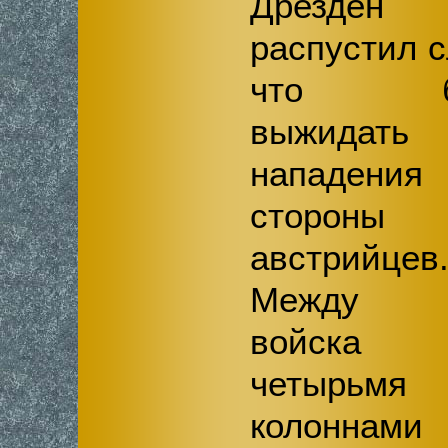
Дрезде
распустил с
что бу
выжидать
нападени
стороны
австрийцев
Между 
войска 
четырьмя
колоннами