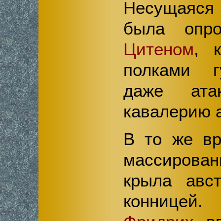
Несущаяся
была опро
Цитеном
, 
полками г
даже ата
кавалерию 
В то же вр
массирован
крыла авст
конницей