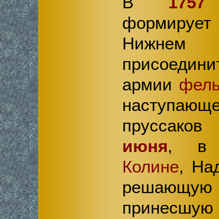
В
1757
формирует 
Нижнем 
присоедин
армии
фель
наступа
пруссаков
июня
, 
Колине
, На
решающую ф
принес