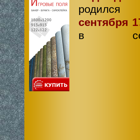
родил
сентября 1
в сем