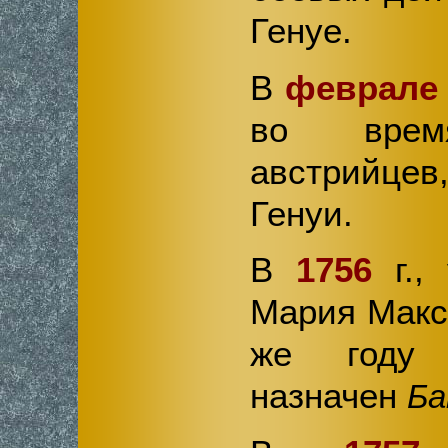
Генуе.
В
феврале 
во время
австрийцев
Генуи.
В
1756
г.,
Мария Макс
же году
назначен
Ба