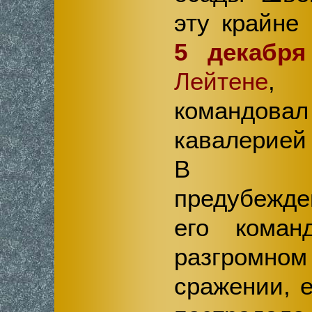
эту крайне
5 декабря
Лейтене
,
командов
кавалерией
В ре
предубежде
его коман
разгромном
сражении, 