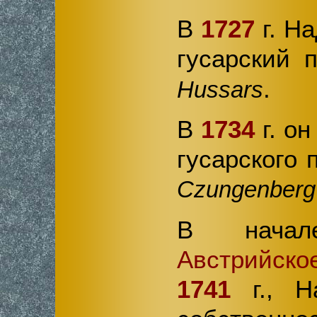
В
1727
г. Н
гусарский 
.
Hussars
В
1734
г. он
гусарского 
Czungenberg
В нач
Австрийско
1741
г., Н