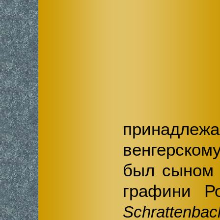
принадлеж
венгерском
был сыном 
графини Р
Schrattenbac