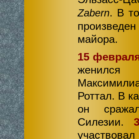
. В т
Zabern
произведен
майора.
15 февраля
женилс
Максимил
Роттал. В к
он сража
Силезии.
участвовал