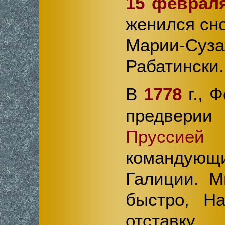
15 феврал
женился сно
Марии-Суза
Рабатински.
В
1778
г., 
предвери
Пруссией
б
команду
Галиции. М
быстро, Н
отставку