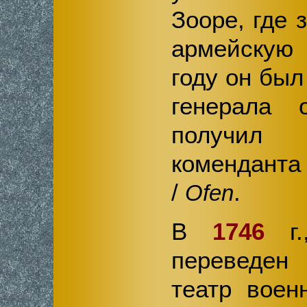
Зооре, где 
армейскую 
году он был
генерала 
получил
коменданта
/
.
Ofen
В
1746
г.
переведен
театр воен