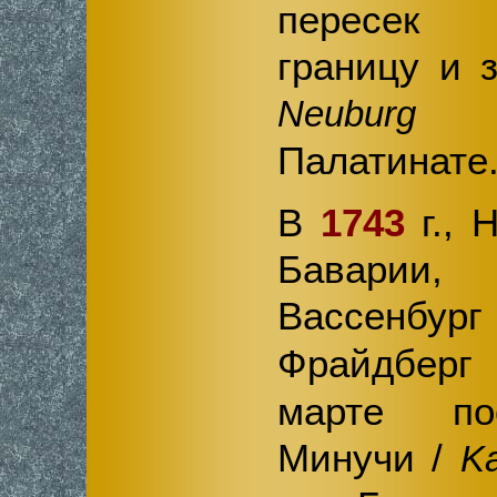
пересек
границу и з
в
Neuburg
Палатинате
В
1743
г., 
Баварии,
Вассенбур
Фрайдбе
марте по
Минучи /
K