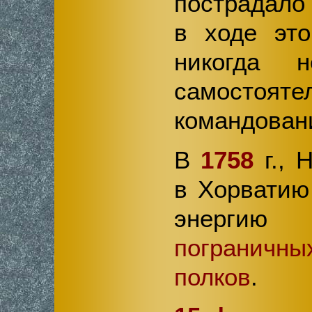
пострадало
в ходе эт
никогда н
самостояте
командован
В
1758
г., 
в Хорватию
энергию 
погранич
полков
.