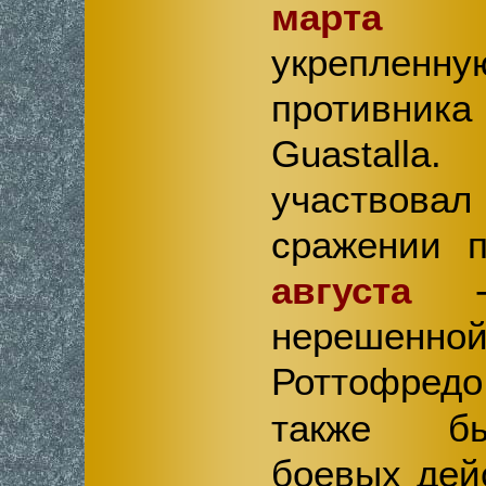
марта
он
укрепле
противник
Guastalla
участвовал
сражении 
августа
- 
нерешенн
Роттофред
также бы
боевых дей