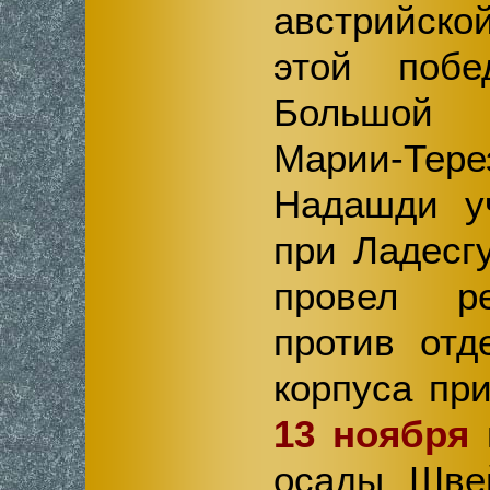
австрийск
этой поб
Большой 
Марии-Тер
Надашди у
при Ладесг
провел р
против отд
корпуса пр
13 ноября
осады Швей