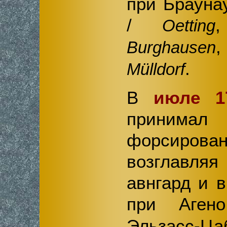
при Брауна
/
,
Oetting
Burghausen
.
Mülldorf
В
июле 1
принима
форсиро
возглавл
авнгард и 
при Аге
Эльзасс-