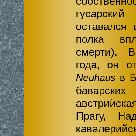
собствен
гусарский
оставался 
полка вп
смерти). 
года, он о
в Б
Neuhaus
баварски
австрийска
Прагу, На
кавалери