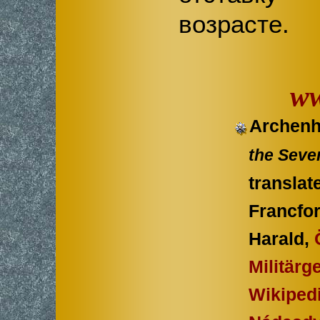
возрасте.
ww
Archenho
the Seve
translate
Francfor
Harald,
Militärg
Wikipedi