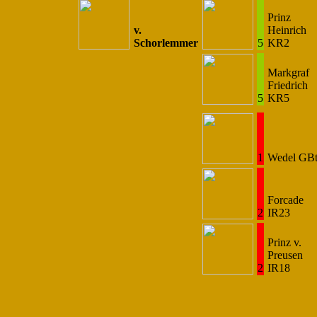
Prinz
v.
Heinrich
Schorlemmer
5
KR2
Markgraf
Friedrich
5
KR5
1
Wedel GB
Forcade
2
IR23
Prinz v.
Preusen
2
IR18