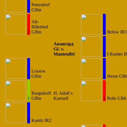
Petersdorf
1
GBtn
Alt-
Billerbed
1
GBtn
2
Below IR1
Авангард
GL v.
Manteuffel
1
I Rautter I
Lossow
1
GBtn
1
Hesse GBt
Burgsdorff
H. Adolf v.
1
GBtn
Kurssell
1
Rohr GBtl
2
Kanitz IR2