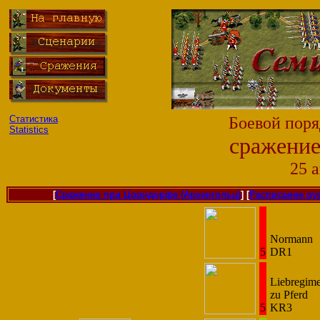
Статистика
Боевой поря
Statistics
сражение
25 а
[
Сражение при Цорндорфе (Архенгольц)
] [
Расписание рус
Normann
5
DR1
Liebregime
zu Pferd
5
KR3