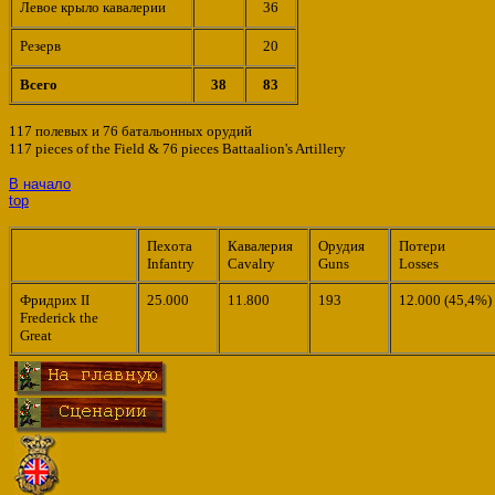
Левое крыло кавалерии
36
Резерв
20
Всего
38
83
117 полевых и 76 батальонных орудий
117 pieces of the Field & 76 pieces Battaalion's Artillery
В начало
top
Пехота
Кавалерия
Орудия
Потери
Infantry
Cavalry
Guns
Losses
Фридрих II
25.000
11.800
193
12.000 (45,4%)
Frederick the
Great