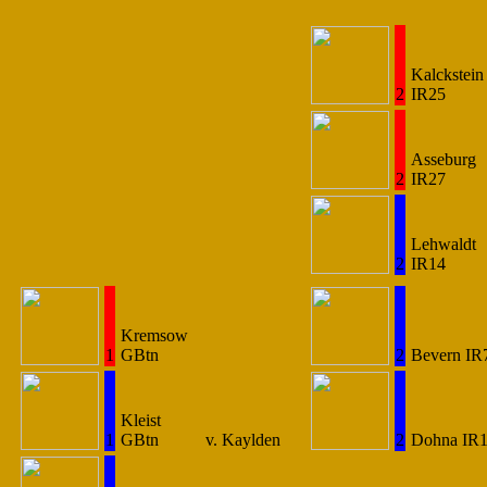
Kalckstein
2
IR25
Asseburg
2
IR27
Lehwaldt
2
IR14
Kremsow
1
GBtn
2
Bevern IR
Kleist
1
GBtn
v. Kaylden
2
Dohna IR