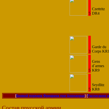
Czettritz
5
DR4
Garde du
3
Corps KR
Gens
d`armes
5
KR9
Seydlitz
5
KR8
[
Боевой порядок Фридриха при Цорндорце
] [
Расписание р
Состав прусской армии