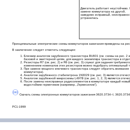
Двигатель работает неустойчиво.
замене коммутатора на другой,
заведомо исправный, неисправнос
устранилась
Принципиальные электрические схемы коммутаторов зажигания приведены на рис. 2 
В заключение следует отметить следующее:
Близким аналогом зарубежного транзистора BU931 (cм. схемы на рис. 2 
базовой и эмиттерной цепях, для каждого экземпляра транзистора в отде
Резисторы R7 (см. рис. 2) и R6 (см. рис. 3) служат для задания требуе
изменением номиналов этих резисторов можно подобрать оптимальный т
При замене мощного ключевого транзистора следует обратить внимание н
коммутатора).
Аналогом зарубежного стабилитрона 1N3029 (см. рис. 3) является отече
Аналогом зарубежной микросхемы L497В (см. рис. 1, 2, 3) является отеч
После замены неисправных радиоэлементов в коммутаторе каждый новый э
водостойким герметиком (например, „Гермесилом”).
Скачать
схемы электронных коммутаторов зажигания 3620.3734–I, 3620.3734–
РС1-1999