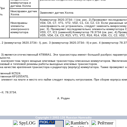
коммутатора и
датчика Холла
 При
Неисправен датчик
Заменяют датчик Холла
ть
Холла
Коммутатор 3620.3734– I (см. рис. 2).Проверяют последоват
Неисправны
VD4, C6, C7, VT1, VT2, VD2, C1, C4, C2, C3. Если указанные 
элементы
неисправность не устранилась, следует заменить микросхему 
электронного
рис. 3). Проверяют последовательно элементы коммутатора С2
коммутатора
VD3, С7, IС1 (заменой).Коммутатор 78.3734 (см. рис. 4).Про
VD5, VD4, C4, C3, R15, VT1, VT2, R16, R14, VD6, C1, C2, VD2,
(коммутатор 3620.3734– I), рис. 3 (коммутатор 3620.3734– II) и рис. 4 (коммутатор 78.37
и 3) является отечественный КТ898А1. Эти транзисторы имеют большой разброс параметр
льности.
мого значения тока через мощные ключевые транзисторы описанных коммутаторов. Увеличе
оковый и тепловой режимы работы выходных ключевых транзисторов.
а качество крепления транзистора к радиатору (корпусу) коммутатора. Также проверяют
ственный КС524.
ественная КР1055ХП1.
лемент на плате и место его пайки следует покрыть нитролаком. При сборке корпуса ко
II, 78.3734.
А. Родин
Copyright © 2002-126 Russian Hamradio