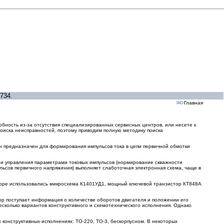
734.
Главная
обность из-за отсутствия специализированных сервисных центров, или несете к
поиска неисправностей, поэтому приводим полную методику поиска
н предназначен для формирования импульсов тока в цепи первичной обмотки
ции управления параметрами токовых импульсов (нормирование скважности
льсов первичного напряжения) выполняет слаботочная электронная схема, чаще в
торе использовались микросхема К1401УД1, мощный ключевой транзистор КТ848А
р поступает информация о количестве оборотов двигателя и положении его
сколько вариантов конструктивного и схемотехнического исполнения. Однако
конструктивных исполнениях: ТО-220, ТО-3, бескорпусном. В некоторых