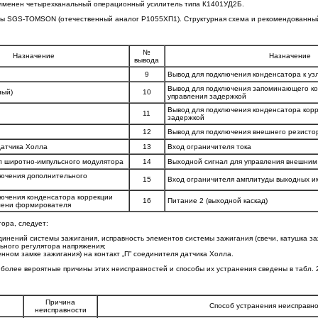
применен четырехканальный операционный усилитель типа К1401УД2Б.
 SGS-TOMSON (отечественный аналог Р1055ХП1). Структурная схема и рекомендованный ва
№
Назначение
Назначение
вывода
9
Вывод для подключения конденсатора к уз
Вывод для подключения запоминающего ко
ный)
10
управления задержкой
Вывод для подключения конденсатора корр
11
задержкой
12
Вывод для подключения внешнего резисто
датчика Холла
13
Вход ограничителя тока
л широтно-импульсного модулятора
14
Выходной сигнал для управления внешним
лючения дополнительного
15
Вход ограничителя амплитуды выходных и
ючения конденсатора коррекции
16
Питание 2 (выходной каскад)
мени формирователя
ора, следует:
инений системы зажигания, исправность элементов системы зажигания (свечи, катушка за
льного регулятора напряжения;
нном замке зажигания) на контакт „П” соединителя датчика Холла.
более вероятные причины этих неисправностей и способы их устранения сведены в табл. 
Причина
Способ устранения неисправн
неисправности