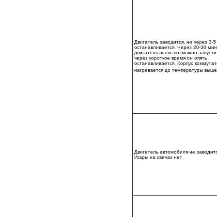
Двигатель заводится, но через 3-5
останавливается. Через 20-30 мин
двигатель вновь возможно запусти
через короткое время он опять
останавливается. Корпус коммута
нагревается до температуры выше
Двигатель автомобиля не заводитс
Искры на свечах нет