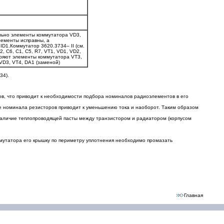
ельно элементы коммутатора VD3,
элементы исправны, а
ID1.Коммутатор 3620.3734– II (см.
, С6, С1, С5, R7, VT1, VD1, VD2,
веряют элементы коммутатора VT3,
 VD3, VT4, DA1 (заменой)
34).
ов, что приводит к необходимости подбора номиналов радиоэлементов в его
ние номинала резисторов приводит к уменьшению тока и наоборот. Таким образом
 наличие теплопроводящей пасты между транзистором и радиатором (корпусом
ммутатора его крышку по периметру уплотнения необходимо промазать
Главная