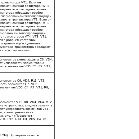
ь транзистора VT1. Если он
ичивают номинал резистора R7. В
нагреваться, последовательно
ранзистора обращают особое
с использованием теплопроводящей
равность транзистора VT1. Если он
ичивают номинал резистора R6. В
нагреваться, последовательно
ранзистора обращают особое
пользованием теплопроводящей
ть транзисторов VT4, VT3, VT1.
я в рабочем состоянии,
ого транзистор продолжает
и монтаже транзистора обращают
а с использованием
ь элементов схемы защиты С6, VD4,
яют исправность элементов С7,
ость элементов VD5, C4, R7, VT1,
 элементов С6, VD4, R11, VT2,
ность элементов С7, VD2,
элементов VD5, C4, R7, VT1, R8,
элементов VT1, R8, VD3, VD4, VT2,
не устранилась, следует заменить
ряют исправность элементов VT1,
ы, а неисправность не
м. рис. 4).Проверяют
D4, R15, R13, C3, VD5, C4, С1,
.3734). Проверяют качество