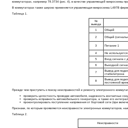
коммутаторах, например 78.3734 (рис. 4), в качестве управляющей микросхемы 
В коммутаторах также широко применяется управляющая микросхема L497B фирмы
Таблица 1.
№
вывода
1
Общий
2
Общий (сигналь
3
Питание 1
4
Не используется
5
Вход сигнала с 
6
Выходной сигна
Вывод для подк
7
стабилитрона
Вывод для подкл
8
постоянной вре
Прежде чем приступить к поиску неисправностей и ремонту электронного коммутат
проверить целостность проводки автомобиля, надежность контактных соед
проверить исправность автомобильного генератора, а также его интегра
проконтролировать поступление напряжения от бортовой сети (при включе
Признаки, по которым проявляются неисправности электронных коммутаторов, наи
Таблица 2.
Неисправности