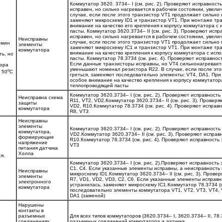
Коммутатор 3620. 3734– I (см. рис. 2). Проверяют исправност
исправен, но сильно нагревается в рабочем состоянии, увел
случае, если после этого транзистор VT1 продолжает сильно 
заменяют микросхему ID1 и транзистор VT1. При монтаже т
внимание на качество его крепления к корпусу коммутатора 
пасты. Коммутатор 3620.3734– II (см. рис. 3). Проверяют исп
исправен, но сильно нагревается в рабочем состоянии, увел
Неисправны
случае, если после этого транзистор VT1 продолжает сильно 
 мин
элементы
заменяют микросхему IC1 и транзистор VT1. При монтаже т
коммутатора
внимание на качество крепления к корпусу коммутатора с ис
ть, но
пасты. Коммутатор 78.3734 (см. рис. 4). Проверяют исправнос
Если данные транзисторы исправны, но VT4 сильнонагреваетс
тора
уменьшают номинал резистора R22. В случае, если после эт
о
 50
С
греться, заменяют последовательно элементы: VT4, DA1. Пр
особое внимание на качество крепления к корпусу коммутатор
теплопроводящей пасты
Коммутатор 3620.3734– I (см. рис. 2). Проверяют исправност
Неисправна схема
R11, VT2, VD2.Коммутатор 3620.3734– II (см. рис. 3). Провер
защиты
VD2, R10.Коммутатор 78.3734 (см. рис. 4). Проверяют исправн
коммутатора
R8, VT3
Неисправны
элементы
Коммутатор 3620.3734– I (см. рис. 2). Проверяют исправность
коммутатора,
VD2.Коммутатор 3620.3734– II (см. рис. 3). Проверяют исправ
формирующие
R10.Коммутатор 78.3734 (см. рис. 4). Проверяют исправность 
напряжение
VT3
питания датчика
Холла
я.
Коммутатор 3620.3734– I (см. рис. 2).Проверяют исправность 
C1, C4. Если указанные элементы исправны, а неисправность 
Неисправны
микросхему ID1.Коммутатор 3620.3734– II (см. рис. 3). Прове
элементы
R7, VD1, VD2, VD3, C2, C6. Если указанные элементы исправн
электронного
устранилась, заменяют микросхему IС1.Коммутатор 78.3734 (с
коммутатора
последовательно элементы коммутатора VT1, VT2, VT3, VT4, V
DA1 (заменой)
Нарушены
контакты в
разъемных
Для всех типов коммутаторов (3620.3734– I, 3620.3734– II, 78
соединениях
разъемных соединений коммутатора и датчика