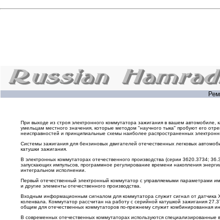
Рем
При выходе из строя электронного коммутатора зажигания в вашем автомобиле, ка
умельцам местного значения, которые методом "научного тыка" пробуют его отре
неисправностей и принципиальные схемы наиболее распространенных электронн
Системы зажигания для бензиновых двигателей отечественных легковых автомоби
катушки зажигания.
В электронных коммутаторах отечественного производства (серии 3620.3734; 36
запускающих импульсов, программное регулирование времени накопления энергии 
интегральном исполнении.
Первый отечественный электронный коммутатор с управляемыми параметрами имп
и другие элементы отечественного производства.
Входным информационным сигналом для коммутатора служит сигнал от датчика Хо
коленвала. Коммутатор рассчитан на работу с серийной катушкой зажигания 27.3
общим для отечественных коммутаторов по-прежнему служит комбинированная ин
В современных отечественных коммутаторах используются специализированные вы