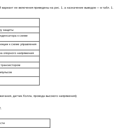
риант ее включения приведены на рис. 1, а назначение выводов — в табл. 1.
лу защиты
нденсатора к схеме
екции к схеме управления
ра опорного напряжения
 транзистором
мпульсов
жигания, датчик Холла, провода высокого напряжения);
2.
ости