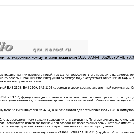
онт электронных коммутаторов зажигания 3620.3734–I, 3620.3734–II, 78.3
к правило, вы или покупаете новый, так как нет возможности его проверить на работоспос
монтировать. В большинстве инструкций по эксплуатации отсутствует описание методики 
ых коммутаторов зажигания.
лей ВАЗ-2108, ВАЗ-2109, ЗАЗ-1102 содержат в своем составе электронный коммутатор. О
.3734; 78.3734) функции выходного токового ключа выполняет мощный транзистор, а функ
в катушке зажигания, ограничение уровня тока в ее первичной обмотке и амплитуды импу
ульсов зажигания (серия 36.3734) был разработан для автомобиля ВАЗ-2108. В коммута
лла, расположенного на валу распределителя зажигания. По этому сигналу на коммутато
705. Коммутатор явился прототипом для разработки последующих серий, которые имеют не
тегрально-дискретная технология сборки, делающая их ремонтопригодными.
ходные ключевые транзисторы типов КТ890А, КТ898А1, BU931 (зарубежный) в нескольких 