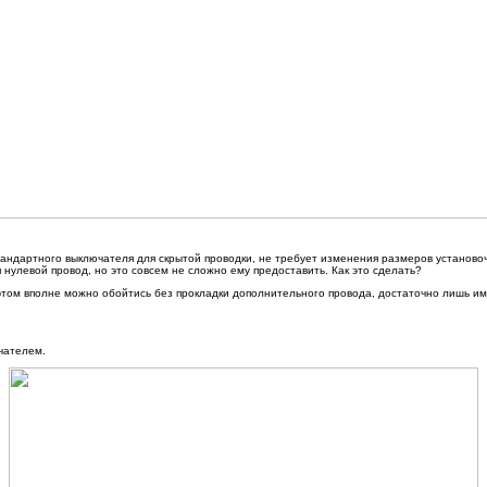
тандартного выключателя для скрытой проводки, не требует изменения размеров установоч
 нулевой провод, но это совсем не сложно ему предоставить. Как это сделать?
этом вполне можно обойтись без прокладки дополнительного провода, достаточно лишь им
чателем.