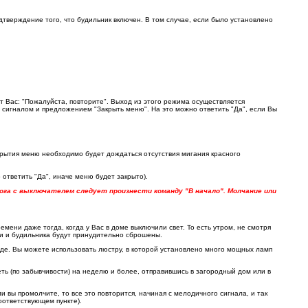
верждение того, что будильник включен. В том случае, если было установлено
т Вас: "Пожалуйста, повторите". Выход из этого режима осуществляется
 сигналом и предложением "Закрыть меню". На это можно ответить "Да", если Вы
крытия меню необходимо будет дождаться отсутствия мигания красного
о ответить "Да", иначе меню будет закрыто).
ога с выключателем следует произнести команду "В начало". Молчание или
мени даже тогда, когда у Вас в доме выключили свет. То есть утром, не смотря
ни и будильника будут принудительно сброшены.
ежде. Вы можете использовать люстру, в которой установлено много мощных ламп
еть (по забывчивости) на неделю и более, отправившись в загородный дом или в
вы промолчите, то все это повторится, начиная с мелодичного сигнала, и так
оответствующем пункте).