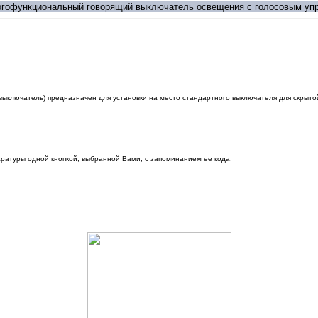
огофункциональный говорящий выключатель освещения с голосовым уп
ключатель) предназначен для установки на место стандартного выключателя для скрытой
.
ратуры одной кнопкой, выбранной Вами, с запоминанием ее кода.