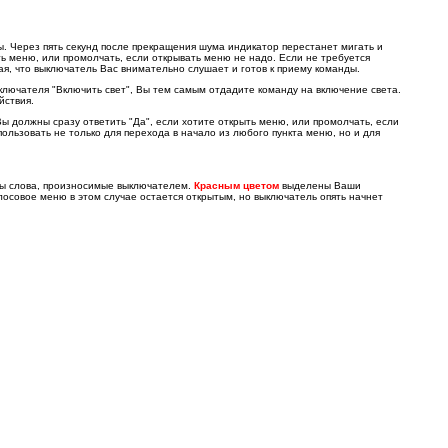
. Через пять секунд после прекращения шума индикатор перестанет мигать и
ть меню, или промолчать, если открывать меню не надо. Если не требуется
ая, что выключатель Вас внимательно слушает и готов к приему команды.
лючателя "Включить свет", Вы тем самым отдадите команду на включение света.
йствия.
 должны сразу ответить "Да", если хотите открыть меню, или промолчать, если
ользовать не только для перехода в начало из любого пункта меню, но и для
ны слова, произносимые выключателем.
Красным цветом
выделены Ваши
олосовое меню в этом случае остается открытым, но выключатель опять начнет