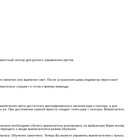
мкостный сенсор для ручного управления светом.
го включен или выключен свет. После устранения шума индикатор перестанет
имательно слушает и готов к приему команды.
ыключения света достаточно кратковременного касания руки к сенсору, а для
ь ее. При достижении нужной яркости следует снять руку с сенсора. Выключатель
 Сначала необходимо обучить выключатель реагировать на выбранную Вами кнопку
ьствующего о входе выключателя в режим обучения.
 пульта. Обучение закончено. Теперь Вы можете управлять выключателем с пульта.