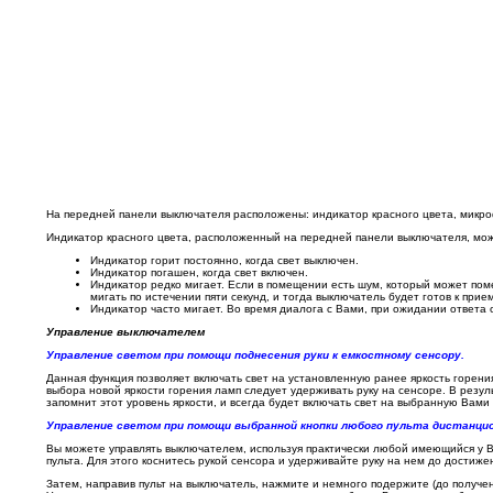
На передней панели выключателя расположены: индикатор красного цвета, микроф
Индикатор красного цвета, расположенный на передней панели выключателя, мо
Индикатор горит постоянно, когда свет выключен.
Индикатор погашен, когда свет включен.
Индикатор редко мигает. Если в помещении есть шум, который может пом
мигать по истечении пяти секунд, и тогда выключатель будет готов к прие
Индикатор часто мигает. Во время диалога с Вами, при ожидании ответа 
Управление выключателем
Управление светом при помощи поднесения руки к емкостному сенсору.
Данная функция позволяет включать свет на установленную ранее яркость горения
выбора новой яркости горения ламп следует удерживать руку на сенсоре. В резу
запомнит этот уровень яркости, и всегда будет включать свет на выбранную Вами 
Управление светом при помощи выбранной кнопки любого пульта дистанцио
Вы можете управлять выключателем, используя практически любой имеющийся у В
пульта. Для этого коснитесь рукой сенсора и удерживайте руку на нем до достиж
Затем, направив пульт на выключатель, нажмите и немного подержите (до получен