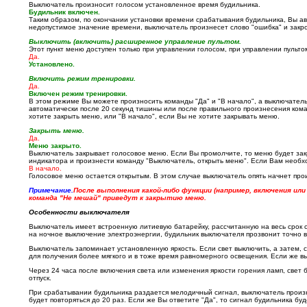
Выключатель произносит голосом установленное время будильника.
Будильник включен.
Таким образом, по окончании установки времени срабатывания будильника, Вы а
недопустимое значение времени, выключатель произнесет слово "ошибка" и закр
Выключить (включить) расширенное управление пультом.
Этот пункт меню доступен только при управлении голосом, при управлении пультом
Да.
Установлено.
Включить режим тренировки.
Да.
Включен режим тренировки.
В этом режиме Вы можете произносить команды "Да" и "В начало", а выключатель 
автоматически после 20 секунд тишины или после правильного произнесения кома
хотите закрыть меню, или "В начало", если Вы не хотите закрывать меню.
Закрыть меню.
Да.
Меню закрыто.
Выключатель закрывает голосовое меню. Если Вы промолчите, то меню будет закр
индикатора и произнести команду "Выключатель, открыть меню". Если Вам необхо
В начало.
Голосовое меню остается открытым. В этом случае выключатель опять начнет прои
Примечание.
После выполнения какой-либо функции (например, включения и
команда "Не мешай" приведут к закрытию меню.
Особенности выключателя
Выключатель имеет встроенную литиевую батарейку, рассчитанную на весь срок сл
на ночное выключение электроэнергии, будильник выключателя прозвонит точно в
Выключатель запоминает установленную яркость. Если свет выключить, а затем, 
для получения более мягкого и в тоже время равномерного освещения. Если же в
Через 24 часа после включения света или изменения яркости горения ламп, свет 
отпуск.
При срабатывании будильника раздается мелодичный сигнал, выключатель произно
будет повторяться до 20 раз. Если же Вы ответите "Да", то сигнал будильника бу