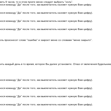
ть 9 часов, то в этом пункте меню следует выбрать "ноль".
ося команду "Да" после того, как выключатель назовет нужную Вам цифру.
ося команду "Да" после того, как выключатель назовет нужную Вам цифру).
ося команду "Да" после того, как выключатель назовет нужную Вам цифру).
ося команду "Да" после того, как выключатель назовет нужную Вам цифру).
ль произнесет слово "ошибка" и закроет меню со словами "меню закрыто".
онить каждый день в то время, которое Вы далее установите. Отказ от включения будильн
ося команду "Да" после того, как выключатель назовет нужную Вам цифру).
ося команду "Да" после того, как выключатель назовет нужную Вам цифру).
ося команду "Да" после того, как выключатель назовет нужную Вам цифру).
ося команду "Да" после того, как выключатель назовет нужную Вам цифру).