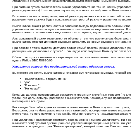
Управление с пульта может осуществляться двумя способами. Вы можете выбрать, 
При помощи пульта выключателем можно управлять точно так же, как Вы управляе
режим управления). В последнем случае первое нажатие выбранной Вами кнопки с
Включить или выключить расширенный режим управления можно только обратившис
расширенного режима будет использоваться простой режим управления, позволяю
Выключатель может распознавать и запоминать коды подавляющего большинства п
управления, не позволяющие считывание и запоминание кода нажатия кнопок. В э
невозможности запоминания кода кнопки такого пульта, выдаст специальный длин
Альтернативный режим отличается от обычного тем, что выключатель будет реаги
Выключатель ответит длинным звуковым сигналом. Во время звукового сигнала нео
При работе с таким пультом доступен только самый простой режим управления (в
расширенное управление с пульта". Если вдруг используемый Вами пульт оказался
Обычно, исходя из технических характеристик, оптимальным является использова
пульта Philips SBC RU880/00.
Управление голосом без предварительной записи образцов голоса.
Вы можете управлять выключателем, отдавая ему голосовые команды. Никакой спе
"Выключатель, открыть меню"
"Да"
"В начало"
"Не мешай"
Команды должны произноситься достаточно громким и спокойным голосом (не след
указанную дальность при разговоре с выключателем. Команды лучше произносить 
выговаривая все буквы.
Как иногда Ваш собеседник не может понять сказанное Вами и просит повторить, т
Возможно, она не была распознана из-за каких-либо посторонних шумов в комна
вполголоса, то есть примерно так, как Вы обычно говорите с находящимся рядом 
При увеличении расстояния громкость голоса можно немного увеличивать. Ни в к
выключателем) пультом дистанционного управления (расширенный режим, как уже 
выключателе предусмотрен "Режим тренировки", который позволит Вам потренир