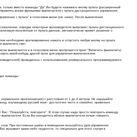
м, только вместо команды "Да" Вы будете нажимать кнопку пульта (расширенный
управлять всеми функциями выключателя с пульта дистанционного управления.
авление с пульта" в голосовом меню (см. ниже). После выключения
к сожалению, изредка некоторые производители выпускают пульты дистанционного
анализируя полученные от пульта данные, автоматически примет решение о
лем необходимо кратковременно нажать и отпустить любую кнопку на пульте.
и выключить свет.
ски выключается и в голосовом меню пропускается пункт "Включить (выключить)
овать какой-нибудь другой пульт для управления выключателем.
производителей) проводилось с использованием универсального программируемого
ыре команды:
о нормальное произношение) с расстояния от 1 до 4 метров. Не нарушайте
нцу, изучающему русский язык - достаточно чисто и спокойно, правильно
 Вас: "Пожалуйста, повторите". В этом случае надо просто повторить команду.
о выключателя. Если Вы находитесь вблизи выключателя лучше говорить
 слов. При постоянных шумах в помещении пользуйтесь (для управления
ас вызывает какие-либо трудности, то специально для этого случая в