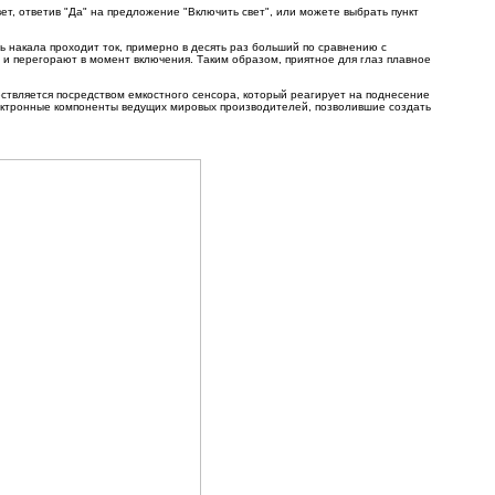
ет, ответив "Да" на предложение "Включить свет", или можете выбрать пункт
 накала проходит ток, примерно в десять раз больший по сравнению с
и перегорают в момент включения. Таким образом, приятное для глаз плавное
ствляется посредством емкостного сенсора, который реагирует на поднесение
электронные компоненты ведущих мировых производителей, позволившие создать