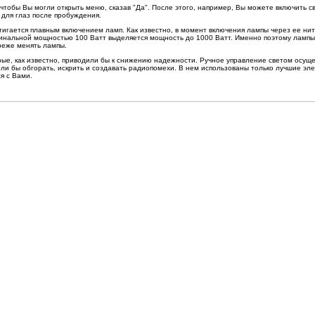
тобы Вы могли открыть меню, сказав "Да". После этого, например, Вы можете включить св
 для глаз после пробуждения.
гается плавным включением ламп. Как известно, в момент включения лампы через ее нить
инальной мощностью 100 Ватт выделяется мощность до 1000 Ватт. Именно поэтому лампы 
 реже менять лампы.
ые, как известно, приводили бы к снижению надежности. Ручное управление светом осуще
гли бы обгорать, искрить и создавать радиопомехи. В нем использованы только лучшие 
я с Вами.