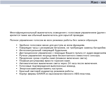
Жако - мн
Многофункциональный выключатель освещения с голосовым управлением (далее вы
крепится также как обычный выключатель для скрытой проводки.
Полное управление голосом во всех режимах работы без записи образцов.
Удобное голосовое меню для доступа ко всем функциям.
Говорящие часы с резервным питанием, не требующие замены батарейки
Интеллектуальный говорящий будильник.
Дистанционное управление с помощью Вашего пульта от аудио-видеоаппа
Ручное управление посредством бесконтактного емкостного сенсора.
Продление срока службы ламп (плавное включение света).
Плавная регулировка яркости горения ламп.
Автоматическое выключение света через 24 часа после включения.
Голосовые подтверждения выполненных команд.
Энергонезависимая память настроек.
Красный световой индикатор режимов работы.
Корпус фирмы GAINTA из высококачественного ABS-пластика.