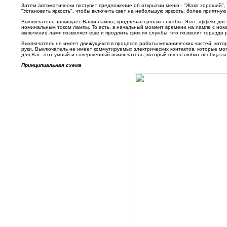
Затем автоматически поступит предложение об открытии меню - "Жако хороший", ч
"Установить яркость", чтобы включить свет на небольшую яркость, более приятную
Выключатель защищает Ваши лампы, продлевая срок их службы. Этот эффект дости
номинальным током лампы. То есть, в начальный момент времени на лампе с ном
включение ламп позволяет еще и продлить срок их службы, что позволит гораздо
Выключатель не имеет движущихся в процессе работы механических частей, котор
руки. Выключатель не имеет коммутируемых электрических контактов, которые мо
для Вас этот умный и совершенный выключатель, который очень любит пообщатьс
Принципиальная схема