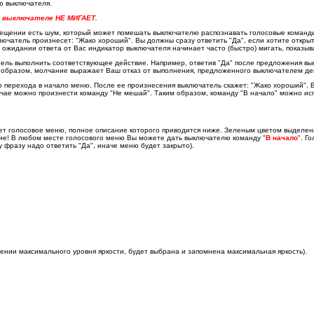
ю выключателя.
а выключателе НЕ МИГАЕТ.
мещении есть шум, который может помешать выключателю распознавать голосовые команды
лючатель произнесет: "Жако хороший". Вы должны сразу ответить "Да", если хотите откры
 ожидании ответа от Вас индикатор выключателя начинает часто (быстро) мигать, показыв
ель выполнить соответствующее действие. Например, ответив "Да" после предложения вык
м образом, молчание выражает Ваш отказ от выполнения, предложенного выключателем де
перехода в начало меню. После ее произнесения выключатель скажет: "Жако хороший". Вы
учае можно произнести команду "Не мешай". Таким образом, команду "В начало" можно исп
оет голосовое меню, полное описание которого приводится ниже. Зеленым цветом выделе
ие! В любом месте голосового меню Вы можете дать выключателю команду "
В начало
". Г
ту фразу надо ответить "Да", иначе меню будет закрыто).
жении максимального уровня яркости, будет выбрана и запомнена максимальная яркость).