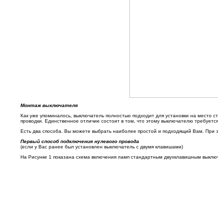
Монтаж выключателя
Как уже упоминалось, выключатель полностью подходит для установки на место с
проводки. Единственное отличие состоит в том, что этому выключателю требуется
Есть два способа. Вы можете выбрать наиболее простой и подходящий Вам. При 
Первый способ подключения нулевого провода
(если у Вас ранее был установлен выключатель с двумя клавишами)
На Рисунке 1 показана схема включения ламп стандартным двухклавишным выклю