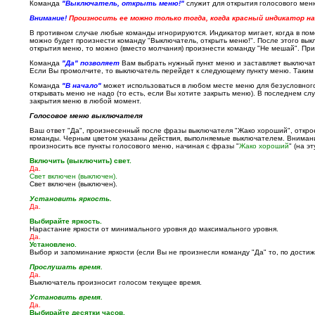
Команда
"Выключатель, открыть меню!"
служит для открытия голосового мен
Внимание!
Произносить ее можно только тогда, когда красный индикатор н
В противном случае любые команды игнорируются. Индикатор мигает, когда в по
можно будет произнести команду "Выключатель, открыть меню!". После этого вык
открытия меню, то можно (вместо молчания) произнести команду "Не мешай". При
Команда
"Да" позволяет
Вам выбрать нужный пункт меню и заставляет выключат
Если Вы промолчите, то выключатель перейдет к следующему пункту меню. Таки
Команда
"В начало"
может использоваться в любом месте меню для безусловного 
открывать меню не надо (то есть, если Вы хотите закрыть меню). В последнем сл
закрытия меню в любой момент.
Голосовое меню выключателя
Ваш ответ "Да", произнесенный после фразы выключателя "Жако хороший", откр
команды. Черным цветом указаны действия, выполняемые выключателем. Вниман
произносить все пункты голосового меню, начиная с фразы "
Жако хороший
" (на э
Включить (выключить) свет.
Да.
Свет включен (выключен).
Свет включен (выключен).
Установить яркость.
Да.
Выбирайте яркость.
Нарастание яркости от минимального уровня до максимального уровня.
Да.
Установлено.
Выбор и запоминание яркости (если Вы не произнесли команду "Да" то, по дости
Прослушать время.
Да.
Выключатель произносит голосом текущее время.
Установить время.
Да.
Выбирайте десятки часов.