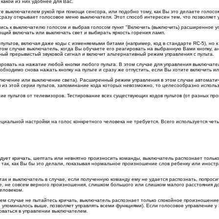
какой из них удобнее для Вас.
те выключателем рукой при помощи сенсора, или подобно тому, как Вы это делаете голосо
разу открывает голосовое меню выключателя. Этот способ интересен тем, что позволяет 
ь к выключателю голосом и выбрав голосом пункт "Включить (выключить) расширенное упр
щий включать или выключать свет и выбирать яркость горения ламп.
ультов, включая даже коды с изменяемыми битами (например, код в стандарте RC-5), но 
том случае выключатель, когда Вы обучаете его реагировать на выбранную Вами кнопку, 
ный прерывистый звуковой сигнал и включит альтернативный режим управления с пульта.
ровать на нажатие любой кнопки любого пульта. В этом случае для управления выключате
бходимо снова нажать кнопку на пульте и сразу же отпустить, если Вы хотите включить ил
ключение или выключение света). Расширенный режим управления в этом случае автоматиче
 из этой серии пультов, запоминание кода которых невозможно, то целесообразно использ
ние пультов от телевизоров. Тестирование всех существующих кодов пультов (от разных 
циальной настройки на голос конкретного человека не требуется. Всего используется чет
ует кричать, шептать или невнятно произносить команды, выключатель распознает тольк
так, как Вы бы это делали, показывая нормальное произношение слов ребенку или иностра
ак и выключатель в случае, если полученную команду ему не удается распознать, попросит
те, не совсем верного произношения, слишком большого или слишком малого расстояния д
человеком.
оем случае не пытайтесь кричать, выключатель распознает только спокойное произношение
упоминалось выше, позволяет управлять всеми функциями). Если голосовое управление у В
оваться в управлении выключателем.