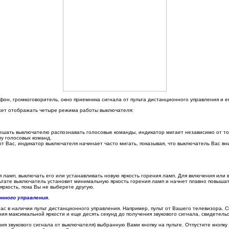
он, громкоговоритель, окно приемника сигнала от пульта дистанционного управления и е
жет отображать четыре режима работы выключателя:
ешать выключателю распознавать голосовые команды, индикатор мигает независимо от то
му голосовых команд.
от Вас, индикатор выключателя начинает часто мигать, показывая, что выключатель Вас вн
 ламп, выключать его или устанавливать новую яркость горения ламп. Для включения или в
льтате выключатель установит минимальную яркость горения ламп и начнет плавно повышат
яркость, пока Вы не выберете другую.
нного управления.
ас в наличии пульт дистанционного управления. Например, пульт от Вашего телевизора.
ения максимальной яркости и еще десять секунд до получения звукового сигнала, свидетел
ия звукового сигнала от выключателя) выбранную Вами кнопку на пульте. Отпустите кнопку