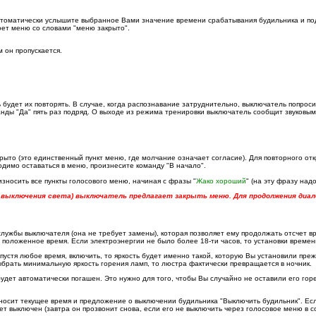
втоматически услышите выбранное Вами значение времени срабатывания будильника и подт
оет меню со словами "меню закрыто".
 он пропускается.
будет их повторять. В случае, когда распознавание затруднительно, выключатель попроси
нды "Да" пять раз подряд. О выходе из режима тренировки выключатель сообщит звуковым
ыто (это единственный пункт меню, где молчание означает согласие). Для повторного от
димо оставаться в меню, произнесите команду "В начало".
зносить все пункты голосового меню, начиная с фразы "
Жако хороший
" (на эту фразу над
ли выключения света) выключатель предлагает закрыть меню. Для продолжения диал
ужбы выключателя (она не требует замены), которая позволяет ему продолжать отсчет вре
 положенное время. Если электроэнергии не было более 18-ти часов, то установки време
спустя любое время, включить, то яркость будет именно такой, которую Вы установили пр
ыбрать минимальную яркость горения ламп, то люстра фактически превращается в ночник.
будет автоматически погашен. Это нужно для того, чтобы Вы случайно не оставили его гор
сит текущее время и предложение о выключении будильника "Выключить будильник". Если 
дет выключен (завтра он прозвонит снова, если его не выключить через голосовое меню в с