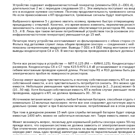
Устройство содержит инфранизкочастотный генератор (элементы DD1.2—DD1.4), 
длительностью 2 мс с периодом следования 10 с. Эти импульсы поступают на вхо
его в исходное нулевое состояние. Поэтому продолжительность тревожного сигна
Но если прикосновение к КП продолжится, тревожные сигналы будут повторяться.
Выбранного времени 5 с должно хватить хозяину, привычно быстро отпирающему с
пришедшему с отмычкой. Конечно, это время можно изменить, переключив резисто
экономичность сенсора в дежурном режиме обеспечивается резистором R6, пон
3,5...4 В. Лишь при таком питании потребляемый устройством ток (в основном это
инфранизкочастотном генераторе) уменьшается до 15 мкА.
Печатную плату устройства изготавливают из фольгированного с обеих сторон сте
Фольга под деталями служит лишь общим проводом сенсора — соединения с ней в
показаны зачерненными квадратами. Выводы 7 DD1 и 8 DD2 перед монтажом отги
выводы конденсаторов С4 и С5. В местах пропуска проводников в фольге должны 
Почти все резисторы в устройстве — МЛТ-0,125 (R4 — КИМ-0,125). Конденсаторы
размеров. Конденсаторы С6 и С7 типа К15-5-Н70-1,6 кВ устанавливают в стандар
гибким монтажным проводом нужной длины. Резисторы R1 и R10 должны быть расс
электрического пробоя по поверхности резисторов.
Сенсор имеет высокую чувствительность и поэтому собственная емкость КП не мо
собственной емкости, и его чувствительность потребуется снизить. Это можно с
емкости. Небольшое уменьшение чувствительности сенсора (в 2...3 раза) может 
(10...50 пф). Хотя большая собственная емкость КП в любом случае уменьшит по
проводника, идущего к КП, не должна превышать 30...50 см.
Источником питания может служить любая 6-вольтная батарея, способная отдать 
номинально 12-вольтных пьезосирен: почти все они сохраняют достаточную акус
довольно громко звучит и при 6-вольтном питании, потребляемый ею в этом режим
При токе в дежурном режиме 15 мкА срок службы питающей батареи будет опреде
емкостью 1400 мАч, можно не заботиться несколько лет. Такую емкость имеют, н
Может возникнуть вопрос, поскольку для нормальной работы сенсора нужен 50-гер
прежде всего, что охранная система не должна зависеть от электропитания охран
При отключении электросети уровень сигнала на выходе емкостного делителя сен
нередко рвет лишь один провод) амплитуда наводок по параллельным проводам м