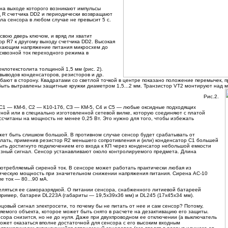
на выходе которого возникают импульсы
д R счетчика DD2 и периодически возвращают
ла сенсора в любом случае не превысит 5 с.
вою дверь ключом, и вряд ли хватит
р R7 к другому выходу счетчика DD2. Высокая
ижающим напряжение питания микросхем до
 сквозной ток переходного режима в
клотекстолита толщиной 1,5 мм (рис. 2).
ыводов конденсаторов, резисторов и др.
бают в сторону. Квадратами со светлой точкой в центре показано положение перемычек,
быть вытравлены защитные кружки диаметром 1,5...2 мм. Транзистор VT2 монтируют над м
Рис.2.
 С1 — КМ-6, С2 — К10-176, СЗ — КМ-5, С4 и С5 — любые оксидные подходящих
тной или в специально изготовленной сетевой вилке, которую соединяют с платой
читаны на мощность не менее 0,25 Вт. Это нужно для того, чтобы избежать
жет быть слишком большой. В противном случае сенсор будет срабатывать от
делать, применив резистор R2 меньшего сопротивления и (или) конденсатор С1 большей
быть достигнуто подключением его входа к КП через конденсатор небольшой емкости
лезный сигнал. Сенсор устанавливают около контролируемого предмета. Длина
потребляемый сиреной ток. В сенсоре может работать практически любая из
тическую мощность при значительном снижении напряжения питания. Сирена АС-10
е ток — 80...90 мА.
ляться ее саморазрядкой. О питании сенсора, снабженного литиевой батареей
апример, батареи DL223A (габариты — 19,5x39x36 мм) и DL245 (17x45x34 мм).
цовый сигнал электросети, то почему бы не питать от нее и сам сенсор? Потому,
яемого объекта, которое может быть снято в расчете на дезактивацию его защиты.
сора снизится, но не до нуля. Даже при двухпроводном ее отключении (а выключатель
ожет оказаться вполне достаточной для сенсора с его высоким входным