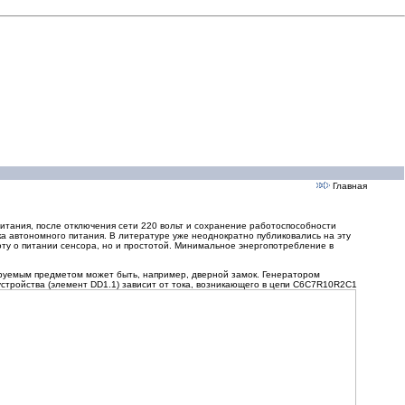
Главная
питания, после отключения сети 220 вольт и сохранение работоспособности
а автономного питания. В литературе уже неоднократно публиковались на эту
оту о питании сенсора, но и простотой. Минимальное энергопотребление в
ируемым предметом может быть, например, дверной замок. Генератором
устройства (элемент DD1.1) зависит от тока, возникающего в цепи C6C7R10R2C1