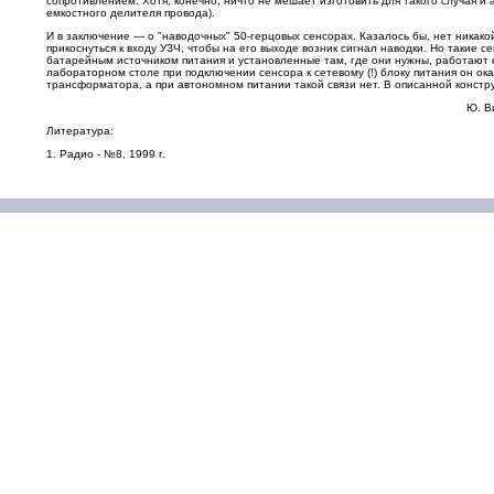
сопротивлением. Хотя, конечно, ничто не мешает изготовить для такого случая и
емкостного делителя провода).
И в заключение — о "наводочных" 50-герцовых сенсорах. Казалось бы, нет никако
прикоснуться к входу УЗЧ, чтобы на его выходе возник сигнал наводки. Но таки
батарейным источником питания и установленные там, где они нужны, работают 
лабораторном столе при подключении сенсора к сетевому (!) блоку питания он о
трансформатора, а при автономном питании такой связи нет. В описанной констру
Ю. В
Литература:
1. Радио - №8, 1999 г.