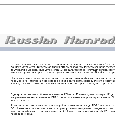
Все кто занимается разработкой охранной сигнализации для различных объектов 
данного устройства длительное время. Чтобы сохранить длительную работоспосо
тему различные охранные устройства [1]. Предлагаемая конструкция автора отли
дежурном режиме и простота конструкции вот что является вважнейшей характер
Принципиальная схема экономичного охранного сенсора, формирующего сигнал тр
переменного напряжения, на которое будет реагировать сенсор, служит емкостны
R1CKп, где Скп — емкость, подключенная к КП. Резистор R1 и конденсатор С1 ос
В дежурном режиме собственная емкость КП мала. В этом случае ток через R1 д
напряжение на входе элемента DD1.1 оказалось меньше порога переключения. При
ток увеличится.
Если он достигнет величины, при которой напряжение на входе DD1.1 превысит п
DD1.1 возникнет последовательность прямоугольных импульсов, следующих с часто
импульсов, сформирует на своем выходе 28 (выход 9-го разряда) через 5,12с. сиг
пьезосирену НА1.