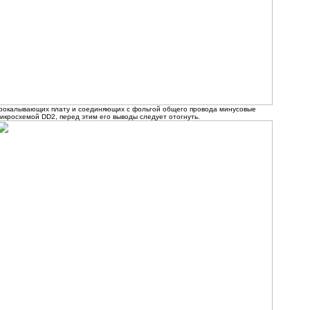
 прокалывающих плату и соединяющих с фольгой общего провода минусовые
икросхемой DD2, перед этим его выводы следует отогнуть.