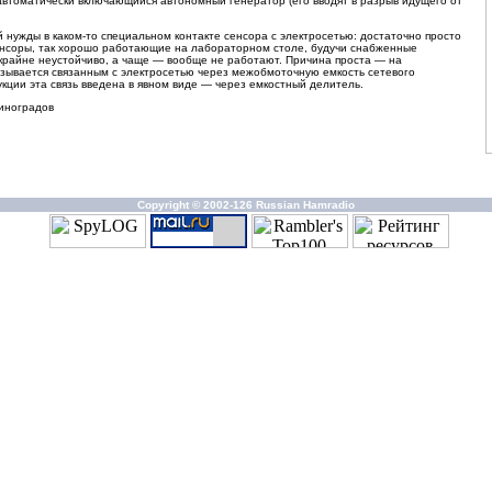
 автоматически включающийся автономный генератор (его вводят в разрыв идущего от
й нужды в каком-то специальном контакте сенсора с электросетью: достаточно просто
е сенсоры, так хорошо работающие на лабораторном столе, будучи снабженные
крайне неустойчиво, а чаще — вообще не работают. Причина проста — на
казывается связанным с электросетью через межобмоточную емкость сетевого
кции эта связь введена в явном виде — через емкостный делитель.
иноградов
Copyright © 2002-126 Russian Hamradio