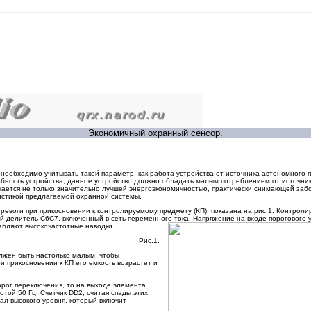
Экономичный охранный сенсор.
необходимо учитывать такой параметр, как работа устройства от источника автономного 
бность устройства, данное устройство должно обладать малым потреблением от источник
чается не только значительно лучшей энергоэкономичностью, практически снимающей заб
истикой предлагаемой охранной системы.
евоги при прикосновении к контролируемому предмету (КП), показана на рис.1. Контрол
й делитель С6С7, включенный в сеть переменного тока. Напряжение на входе порогового 
лабляют высокочастотные наводки.
Рис.1.
олжен быть настолько малым, чтобы
 прикосновении к КП его емкость возрастет и
орог переключения, то на выходе элемента
той 50 Гц. Счетчик DD2, считая спады этих
нал высокого уровня, который включит