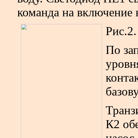
команда на включение 
Рис.2.
По за
уровн
конта
базов
Транз
К2 об
насос