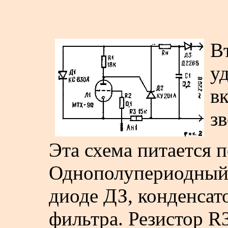
Вт
у
в
зв
Эта схема питается 
Однополупериодный
диоде ДЗ, конденсат
фильтра. Резистор R