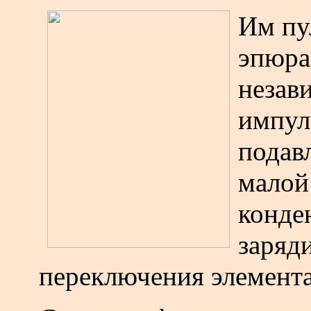
Им пул
эпюра
незав
импул
подав
малой
конде
заряд
переключения элемента