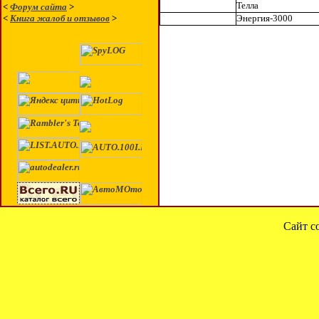
Телла
<
Форум сайта
>
<
Книга жалоб и отзывов
>
Энергия-3000
Сайт с