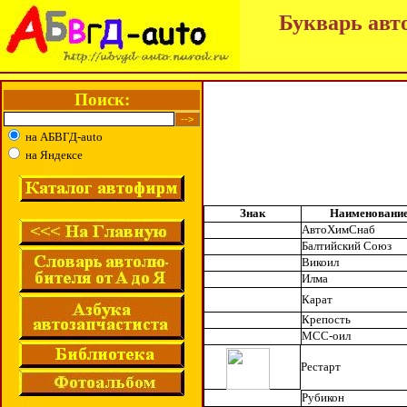
Букварь авт
Поиск:
на АБВГД-auto
на Яндексе
Знак
Наименовани
АвтоХимСнаб
Балтийский Союз
Викоил
Илма
Карат
Крепость
МСС-оил
Рестарт
Рубикон