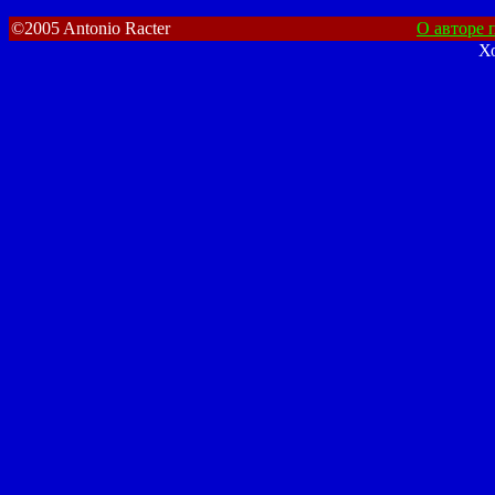
©2005 Antonio Racter
О авторе п
Х