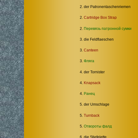
2. der Patronentaschenriemen
2.
Cartridge Box Strap
2.
Перевязь патронной сумки
3. die Feldflaeschen
3.
Canteen
3.
Фляга
4. der Tornister
4.
Knapsack
4.
Ранец
5. der Umschlage
5.
Turnback
5.
Отвороты фалд
6. die Stiefelette