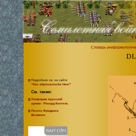
Словарь униформологиче
D
Подробнее см. на сайте
"Das altpreussische Heer"
См. также:
Униформа прусской
армии - Рихард Кнотель
Пехота Фридриха
Великого