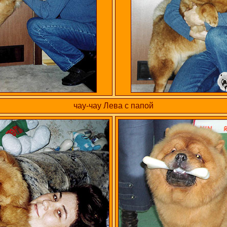
чау-чау Лева с папой